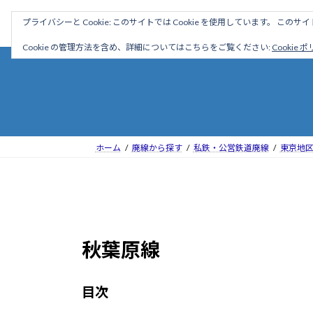
コ
ナ
駅名読み方大全
プライバシーと Cookie: このサイトでは Cookie を使用しています。 こ
ン
ビ
テ
ゲ
Cookie の管理方法を含め、詳細についてはこちらをご覧ください:
Cookie 
ン
ー
ツ
シ
へ
ョ
ス
ン
キ
に
ッ
移
ホーム
廃線から探す
私鉄・公営鉄道廃線
東京地
プ
動
秋葉原線
目次