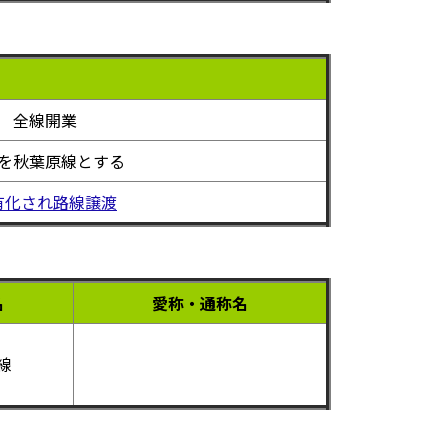
全線開業
を秋葉原線とする
有化され路線譲渡
名
愛称・通称名
線