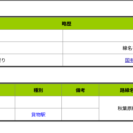
略歴
線名
限り
国
種別
備考
路線
秋葉原
貨物駅