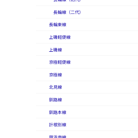
長輪線（二代）
長輪東線
上磯軽便線
上磯線
京極軽便線
京極線
北見線
釧路線
釧路本線
計根別線
興浜南線