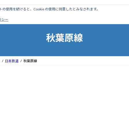
のサイトの使用を続けると、Cookie の使用に同意したとみなされます。
ホーム
はじめに
管理人ブログ
営業線から探す
廃
ポリシー
秋葉原線
区
日本鉄道
秋葉原線