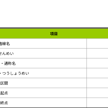
項目
路線名
せんめい
称・通称名
・つうしょうめい
区間
起点
終点