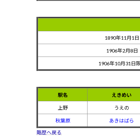
1890年11月1日
1906年2月8日
1906年10月31日
駅名
えきめい
上野
うえの
秋葉原
あきはばら
略歴へ戻る