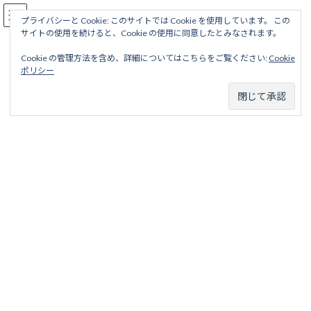
コ
ナ
駅名読み方大全
ン
ビ
プライバシーと Cookie: このサイトでは Cookie を使用しています。 この
サイトの使用を続けると、Cookie の使用に同意したとみなされます。
テ
ゲ
ン
ー
Cookie の管理方法を含め、詳細についてはこちらをご覧ください:
Cookie
ツ
シ
長野電気鉄道
ポリシー
へ
ョ
ス
ン
キ
に
ッ
移
ホーム
廃線から探す
私鉄・公営鉄道廃線
甲信越地区
プ
動
長野電気鉄道