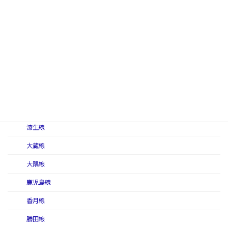
糸田線
犬飼軽便線
犬飼線
指宿線
伊万里線
臼ノ浦線
漆生線
大蔵線
大隅線
鹿児島線
香月線
勝田線