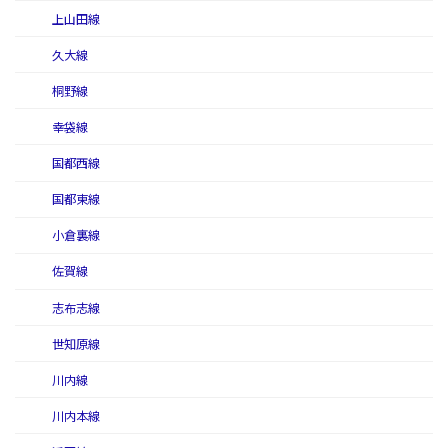
上山田線
久大線
桐野線
幸袋線
国都西線
国都東線
小倉裏線
佐賀線
志布志線
世知原線
川内線
川内本線