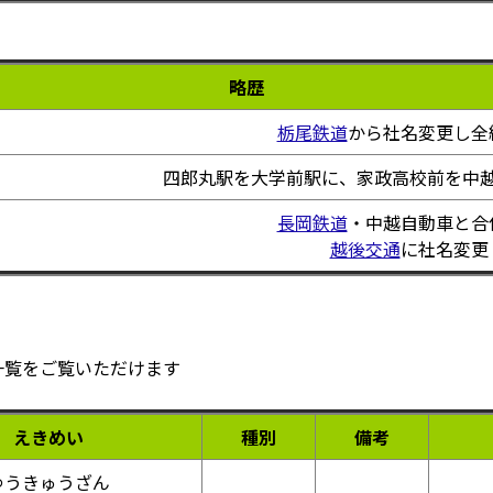
略歴
栃尾鉄道
から社名変更し全
四郎丸駅を大学前駅に、家政高校前を中
長岡鉄道
・中越自動車と合
越後交通
に社名変更
一覧をご覧いただけます
えきめい
種別
備考
ゆうきゅうざん