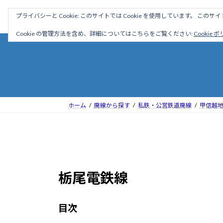
コ
ナ
駅名読み方大全
プライバシーと Cookie: このサイトでは Cookie を使用しています。 こ
ン
ビ
テ
ゲ
Cookie の管理方法を含め、詳細についてはこちらをご覧ください:
Cookie 
ン
ー
ツ
シ
へ
ョ
ス
ン
キ
に
ッ
移
ホーム
廃線から探す
私鉄・公営鉄道廃線
甲信越
プ
動
栃尾電鉄線
目次