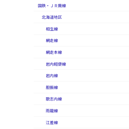
国鉄・ＪＲ廃線
北海道地区
相生線
網走線
網走本線
岩内軽便線
岩内線
胆振線
歌志内線
雨龍線
江差線