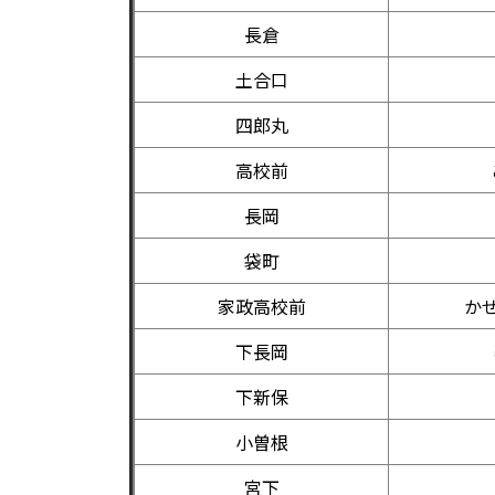
長倉
土合口
四郎丸
高校前
長岡
袋町
家政高校前
か
下長岡
下新保
小曽根
宮下