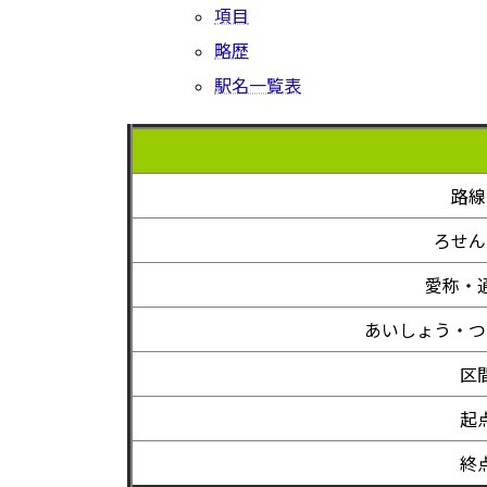
項目
略歴
駅名一覧表
路線
ろせん
愛称・
あいしょう・つ
区
起
終