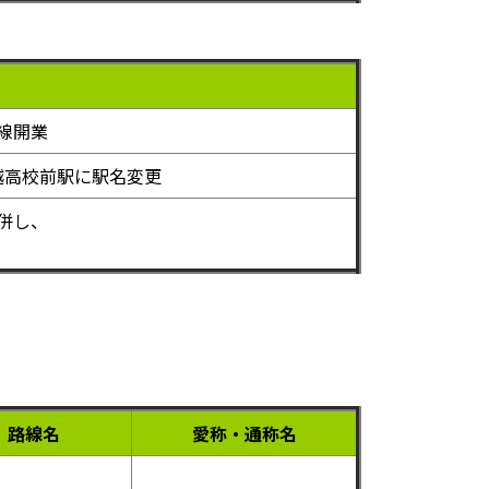
線開業
越高校前駅に駅名変更
併し、
路線名
愛称・通称名