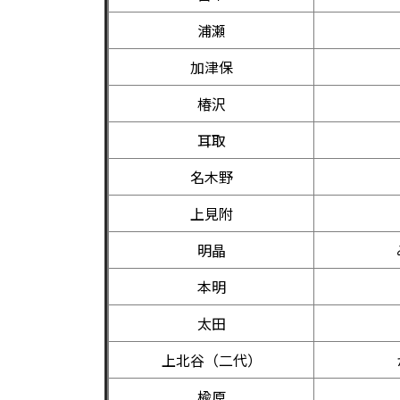
浦瀬
加津保
椿沢
耳取
名木野
上見附
明晶
本明
太田
上北谷（二代）
楡原