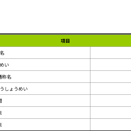
項目
名
めい
通称名
うしょうめい
間
点
点