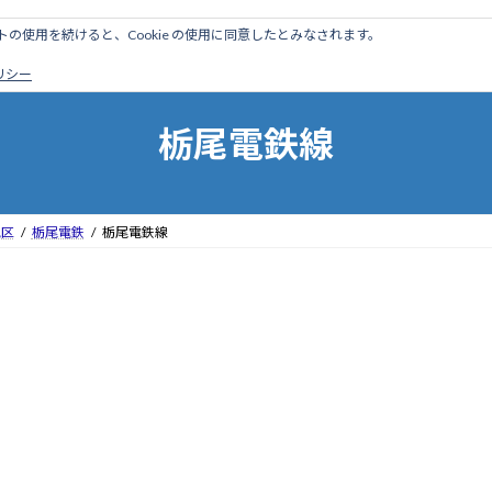
のサイトの使用を続けると、Cookie の使用に同意したとみなされます。
ホーム
はじめに
管理人ブログ
営業線から探す
廃
ポリシー
栃尾電鉄線
地区
栃尾電鉄
栃尾電鉄線