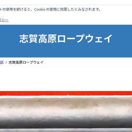
のサイトの使用を続けると、Cookie の使用に同意したとみなされます。
ホーム
はじめに
管理人ブログ
営業線から探す
廃
ポリシー
志賀高原ロープウェイ
地区
志賀高原ロープウェイ