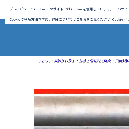
コ
ナ
駅名読み方大全
プライバシーと Cookie: このサイトでは Cookie を使用しています。 こ
ン
ビ
テ
ゲ
Cookie の管理方法を含め、詳細についてはこちらをご覧ください:
Cookie 
ン
ー
ツ
シ
へ
ョ
ス
ン
キ
に
ッ
移
ホーム
廃線から探す
私鉄・公営鉄道廃線
甲信越
プ
動