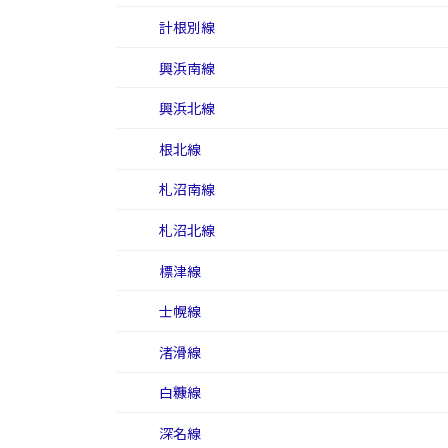
計根別線
興浜南線
興浜北線
根北線
札沼南線
札沼北線
標津線
士幌線
渚滑線
白糠線
深名線