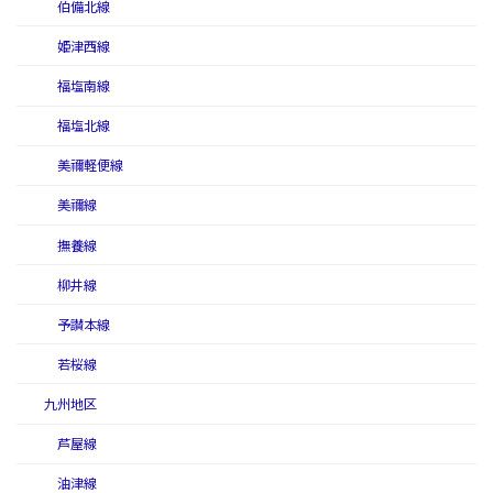
伯備北線
姫津西線
福塩南線
福塩北線
美禰軽便線
美禰線
撫養線
柳井線
予讃本線
若桜線
九州地区
芦屋線
油津線