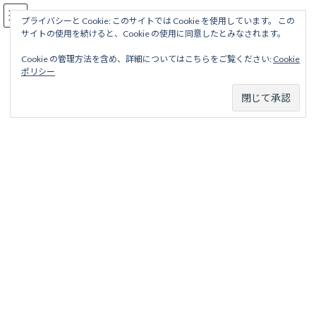
コ
ナ
駅名読み方大全
ン
ビ
プライバシーと Cookie: このサイトでは Cookie を使用しています。 この
サイトの使用を続けると、Cookie の使用に同意したとみなされます。
テ
ゲ
ン
ー
Cookie の管理方法を含め、詳細についてはこちらをご覧ください:
Cookie
ツ
シ
電車線（山梨交通）
ポリシー
へ
ョ
ス
ン
キ
に
ッ
移
ホーム
廃線から探す
私鉄・公営鉄道廃線
甲信越地区
プ
動
山梨交通
電車線（山梨交通）
電車線
注
新潟交通電車線は
こちら
から