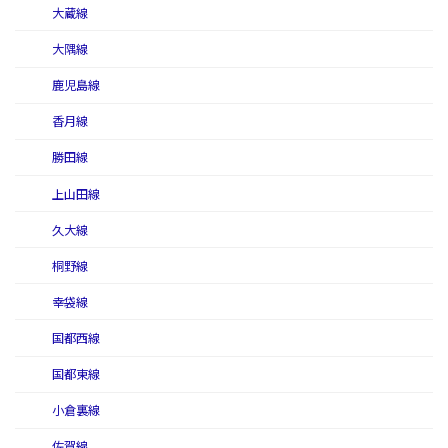
大蔵線
大隅線
鹿児島線
香月線
勝田線
上山田線
久大線
桐野線
幸袋線
国都西線
国都東線
小倉裏線
佐賀線