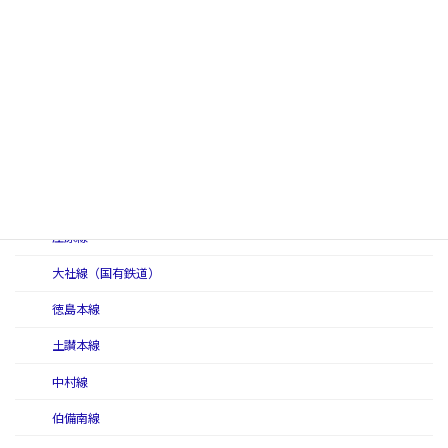
三江線（二代）
三江北線
三江南線
三呉線
三神線
讃予線
庄原線
大社線（国有鉄道）
徳島本線
土讃本線
中村線
伯備南線