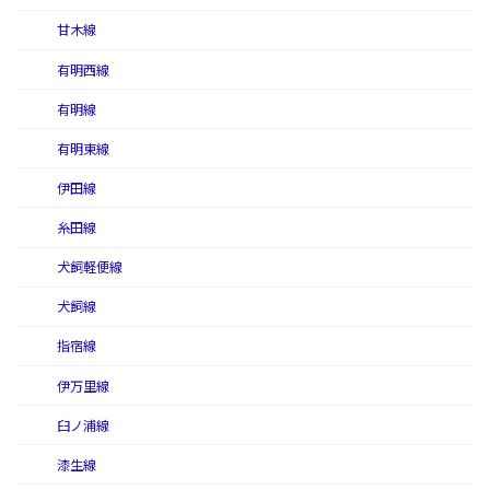
甘木線
有明西線
有明線
有明東線
伊田線
糸田線
犬飼軽便線
犬飼線
指宿線
伊万里線
臼ノ浦線
漆生線