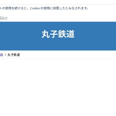
のサイトの使用を続けると、Cookie の使用に同意したとみなされます。
ホーム
はじめに
管理人ブログ
営業線から探す
廃
ポリシー
丸子鉄道
地区
丸子鉄道