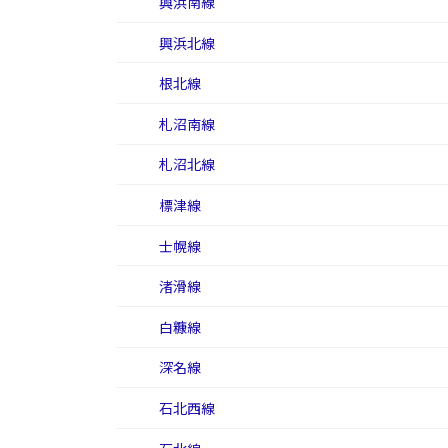
興浜南線
興浜北線
根北線
札沼南線
札沼北線
標津線
士幌線
渚滑線
白糠線
深名線
石北西線