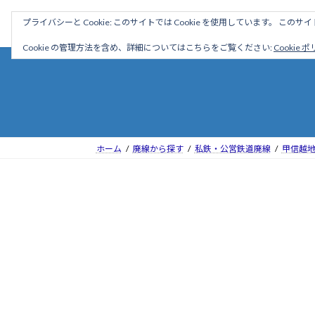
コ
ナ
駅名読み方大全
プライバシーと Cookie: このサイトでは Cookie を使用しています。 こ
ン
ビ
テ
ゲ
Cookie の管理方法を含め、詳細についてはこちらをご覧ください:
Cookie 
ン
ー
ツ
シ
へ
ョ
ス
ン
キ
に
ッ
移
ホーム
廃線から探す
私鉄・公営鉄道廃線
甲信越
プ
動