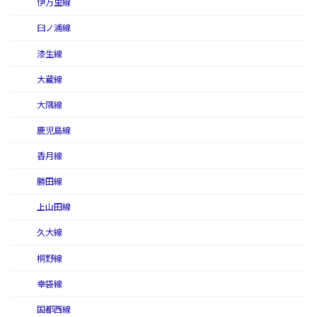
伊万里線
臼ノ浦線
漆生線
大蔵線
大隅線
鹿児島線
香月線
勝田線
上山田線
久大線
桐野線
幸袋線
国都西線