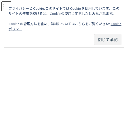
コ
ナ
駅名読み方大全
ン
ビ
プライバシーと Cookie: このサイトでは Cookie を使用しています。 この
サイトの使用を続けると、Cookie の使用に同意したとみなされます。
テ
ゲ
ン
ー
Cookie の管理方法を含め、詳細についてはこちらをご覧ください:
Cookie
ツ
シ
琵琶湖鉄道汽船線
ポリシー
へ
ョ
ス
ン
キ
に
ッ
移
ホーム
廃線から探す
私鉄・公営鉄道廃線
滋賀地区
プ
動
琵琶湖鉄道汽船
琵琶湖鉄道汽船線
琵琶湖鉄道汽船線
目次
項目
略歴
駅名一覧表