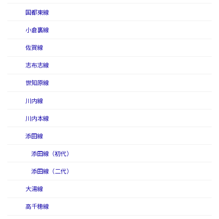
国都東線
小倉裏線
佐賀線
志布志線
世知原線
川内線
川内本線
添田線
添田線（初代）
添田線（二代）
大湯線
高千穂線