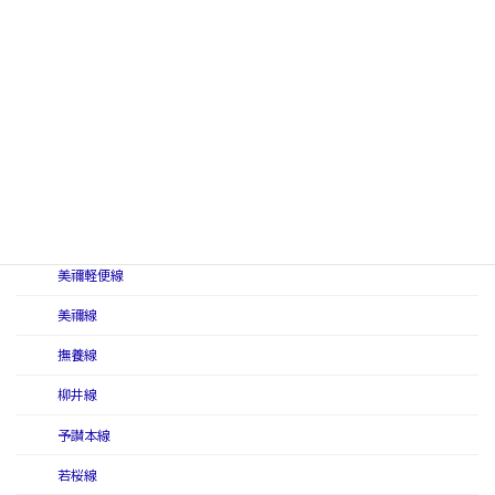
中村線
伯備南線
伯備北線
姫津西線
福塩南線
福塩北線
美禰軽便線
美禰線
撫養線
柳井線
予讃本線
若桜線