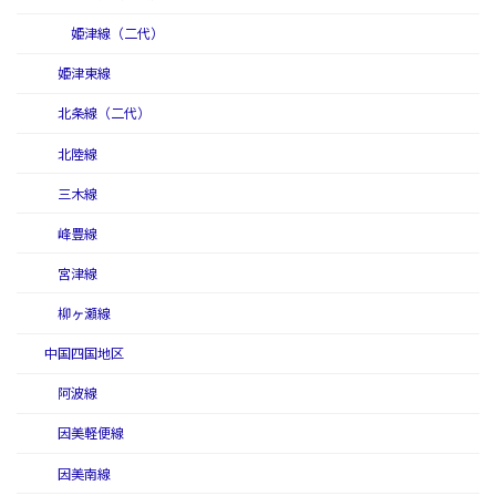
姫津線（二代）
姫津東線
北条線（二代）
北陸線
三木線
峰豊線
宮津線
柳ヶ瀬線
中国四国地区
阿波線
因美軽便線
因美南線