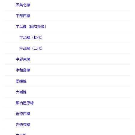
因美北線
宇部西線
宇品線（国有鉄道）
宇品線（初代）
宇品線（二代）
宇部東線
宇和島線
愛媛線
大嶺線
鍛冶屋原線
岩徳西線
岩徳東線