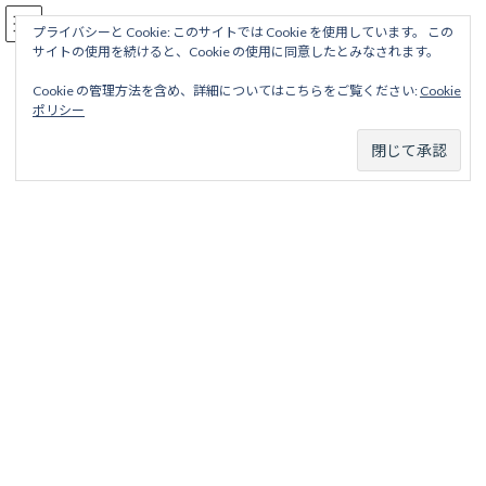
コ
ナ
駅名読み方大全
ン
ビ
プライバシーと Cookie: このサイトでは Cookie を使用しています。 この
サイトの使用を続けると、Cookie の使用に同意したとみなされます。
テ
ゲ
ン
ー
Cookie の管理方法を含め、詳細についてはこちらをご覧ください:
Cookie
ツ
シ
東京鉄道
ポリシー
へ
ョ
ス
ン
キ
に
ッ
移
ホーム
廃線から探す
私鉄・公営鉄道廃線
東京地区
東京鉄道
プ
動
以下のタブより路線を選択してください。
和泉橋線
和泉橋線 目次 項目 略歴 駅名一覧表 項目 路線名 和泉橋線
ろせんめい いずみばしせん ...
続きを読む