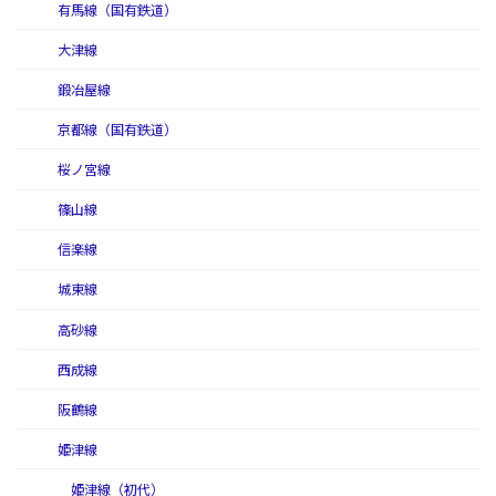
有馬線（国有鉄道）
大津線
鍛冶屋線
京都線（国有鉄道）
桜ノ宮線
篠山線
信楽線
城東線
高砂線
西成線
阪鶴線
姫津線
姫津線（初代）