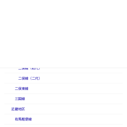
能登線
半田線
飛越線
氷見軽便線
二俣西線
二俣線
二俣線（初代）
二俣線（二代）
二俣東線
三国線
近畿地区
有馬軽便線