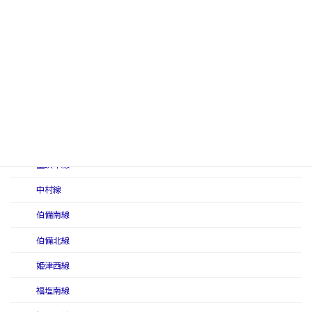
三呉線
三神線
讃予線
庄原線
大社線（国有鉄道）
徳島本線
土讃本線
中村線
伯備南線
伯備北線
姫津西線
福塩南線