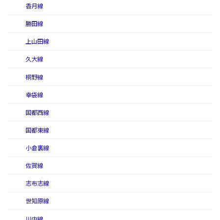
香月線
勝田線
上山田線
久大線
桐野線
幸袋線
国都西線
国都東線
小倉裏線
佐賀線
志布志線
世知原線
川内線