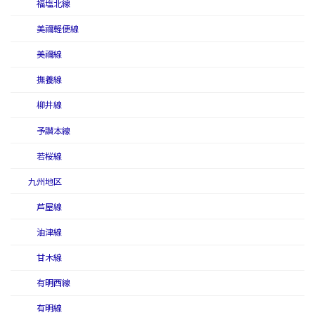
福塩北線
美禰軽便線
美禰線
撫養線
柳井線
予讃本線
若桜線
九州地区
芦屋線
油津線
甘木線
有明西線
有明線