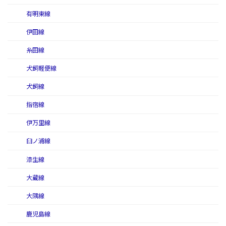
有明東線
伊田線
糸田線
犬飼軽便線
犬飼線
指宿線
伊万里線
臼ノ浦線
漆生線
大蔵線
大隅線
鹿児島線