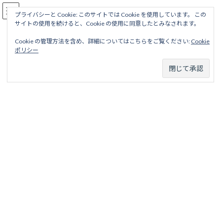
コ
ナ
駅名読み方大全
ン
ビ
プライバシーと Cookie: このサイトでは Cookie を使用しています。 この
サイトの使用を続けると、Cookie の使用に同意したとみなされます。
テ
ゲ
ン
ー
Cookie の管理方法を含め、詳細についてはこちらをご覧ください:
Cookie
ツ
シ
浜町線
ポリシー
へ
ョ
ス
ン
キ
に
ッ
移
ホーム
廃線から探す
私鉄・公営鉄道廃線
東京地区
プ
動
東京都交通局
東京都電車（東京都電）
浜町線