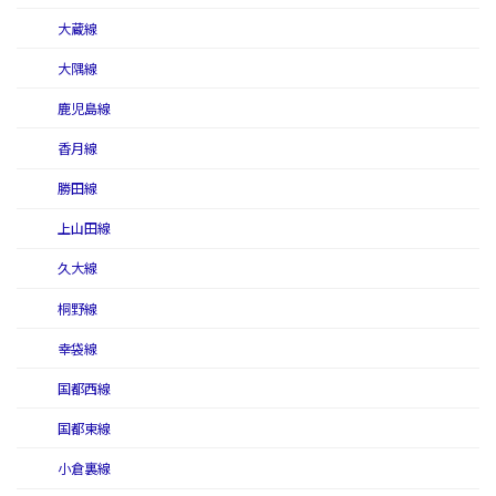
大蔵線
大隅線
鹿児島線
香月線
勝田線
上山田線
久大線
桐野線
幸袋線
国都西線
国都東線
小倉裏線