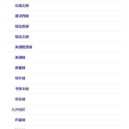
伯備北線
姫津西線
福塩南線
福塩北線
美禰軽便線
美禰線
撫養線
柳井線
予讃本線
若桜線
九州地区
芦屋線