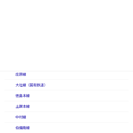
三江線（二代）
三江北線
三江南線
三呉線
三神線
讃予線
庄原線
大社線（国有鉄道）
徳島本線
土讃本線
中村線
伯備南線