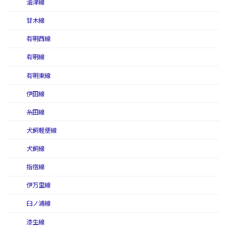
油津線
甘木線
有明西線
有明線
有明東線
伊田線
糸田線
犬飼軽便線
犬飼線
指宿線
伊万里線
臼ノ浦線
漆生線