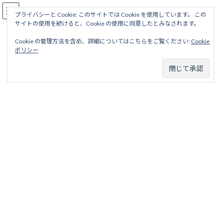
コ
ナ
駅名読み方大全
ン
ビ
プライバシーと Cookie: このサイトでは Cookie を使用しています。 この
サイトの使用を続けると、Cookie の使用に同意したとみなされます。
テ
ゲ
ン
ー
Cookie の管理方法を含め、詳細についてはこちらをご覧ください:
Cookie
ツ
シ
伊皿子線
ポリシー
へ
ョ
ス
ン
キ
に
ッ
移
ホーム
廃線から探す
私鉄・公営鉄道廃線
東京地区
プ
動
東京都交通局
東京都電車（東京都電）
伊皿子線