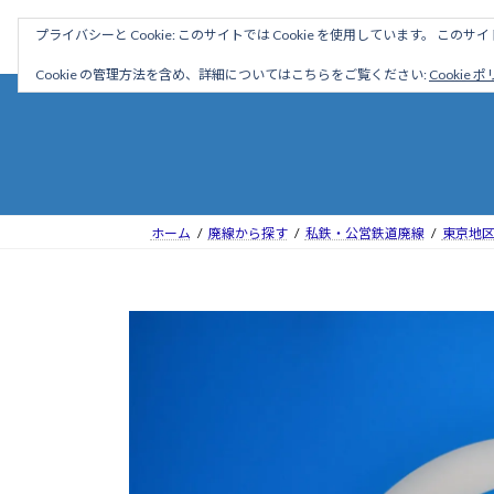
コ
ナ
駅名読み方大全
プライバシーと Cookie: このサイトでは Cookie を使用しています。 こ
ン
ビ
テ
ゲ
Cookie の管理方法を含め、詳細についてはこちらをご覧ください:
Cookie 
ン
ー
ツ
シ
へ
ョ
ス
ン
キ
に
ッ
移
ホーム
廃線から探す
私鉄・公営鉄道廃線
東京地
プ
動