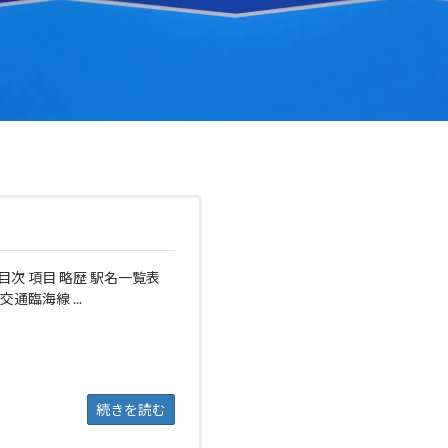
目次 項目 略歴 駅名一覧表
通臨海線 ...
続きを読む