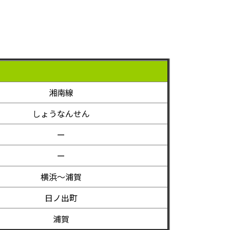
湘南線
しょうなんせん
ー
ー
横浜～浦賀
日ノ出町
浦賀