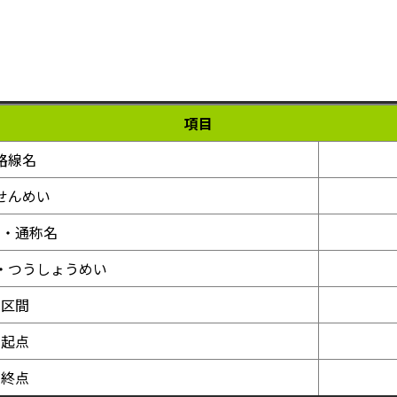
項目
路線名
せんめい
称・通称名
・つうしょうめい
区間
起点
終点