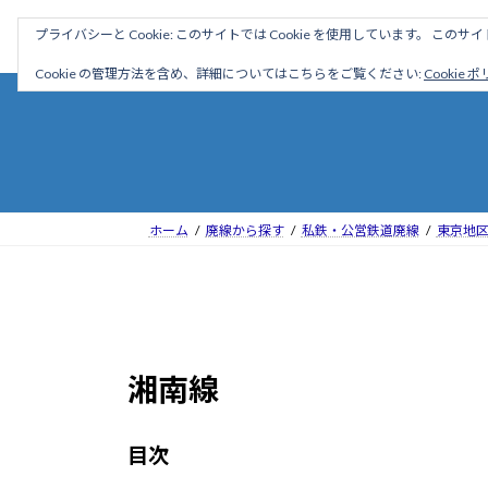
コ
ナ
駅名読み方大全
プライバシーと Cookie: このサイトでは Cookie を使用しています。 こ
ン
ビ
テ
ゲ
Cookie の管理方法を含め、詳細についてはこちらをご覧ください:
Cookie 
ン
ー
ツ
シ
へ
ョ
ス
ン
キ
に
ッ
移
ホーム
廃線から探す
私鉄・公営鉄道廃線
東京地
プ
動
湘南線
目次