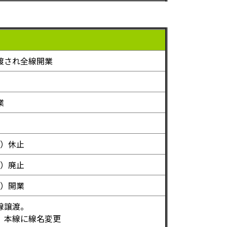
渡され全線開業
業
）休止
）廃止
）開業
線譲渡。
、本線に線名変更