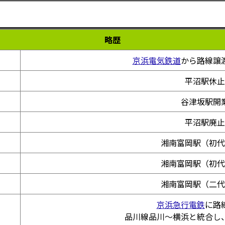
略歴
京浜電気鉄道
から路線譲
平沼駅休止
谷津坂駅開
平沼駅廃止
湘南富岡駅（初代
湘南富岡駅（初代
湘南富岡駅（二代
京浜急行電鉄
に路
品川線品川～横浜と統合し