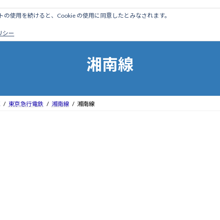
のサイトの使用を続けると、Cookie の使用に同意したとみなされます。
ホーム
はじめに
管理人ブログ
営業線から探す
廃
ポリシー
湘南線
区
東京急行電鉄
湘南線
湘南線