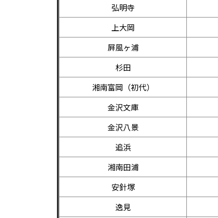
弘明寺
上大岡
屛風ヶ浦
杉田
湘南富岡（初代）
金沢文庫
金沢八景
追浜
湘南田浦
安針塚
逸見