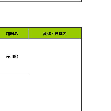
路線名
愛称・通称名
品川線