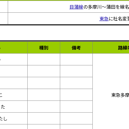
目蒲線
の多摩川～蒲田を線
東急
に社名変
い
種別
備考
路線
わ
こ
東急多
った
たし