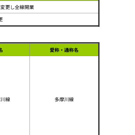
名変更し全線開業
更
名
愛称・通称名
摩川線
多摩川線