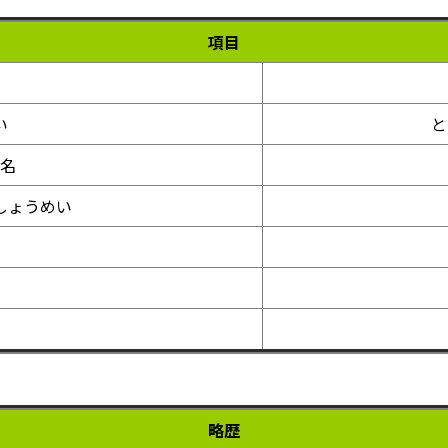
項目
い
と
名
しょうめい
略歴