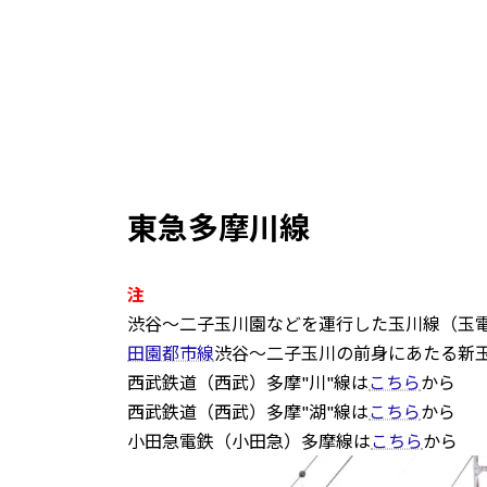
東急多摩川線
注
渋谷～二子玉川園などを運行した玉川線（玉
田園都市線
渋谷～二子玉川の前身にあたる新
西武鉄道（西武）多摩"川"線は
こちら
から
西武鉄道（西武）多摩"湖"線は
こちら
から
小田急電鉄（小田急）多摩線は
こちら
から