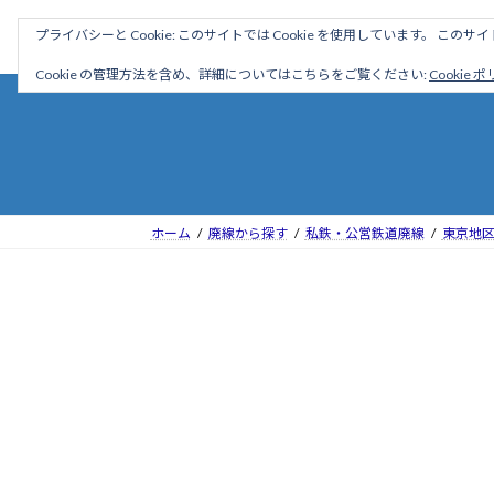
コ
ナ
駅名読み方大全
プライバシーと Cookie: このサイトでは Cookie を使用しています。 こ
ン
ビ
テ
ゲ
Cookie の管理方法を含め、詳細についてはこちらをご覧ください:
Cookie 
ン
ー
ツ
シ
へ
ョ
ス
ン
キ
に
ッ
移
ホーム
廃線から探す
私鉄・公営鉄道廃線
東京地
プ
動