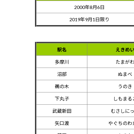
2000年8月6日
2019年9月1日限り
駅名
えきめ
多摩川
たまが
沼部
ぬまべ
鵜の木
うのき
下丸子
しもまる
武蔵新田
むさしに
矢口渡
やぐちのわ