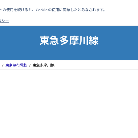
のサイトの使用を続けると、Cookie の使用に同意したとみなされます。
ホーム
はじめに
管理人ブログ
営業線から探す
廃
ポリシー
東急多摩川線
区
東京急行電鉄
東急多摩川線