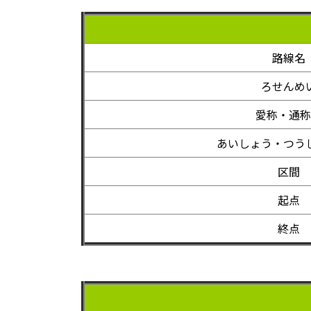
路線名
ろせんめ
愛称・通称
あいしょう・つう
区間
起点
終点