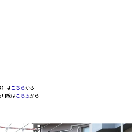
電）は
こちら
から
玉川線は
こちら
から