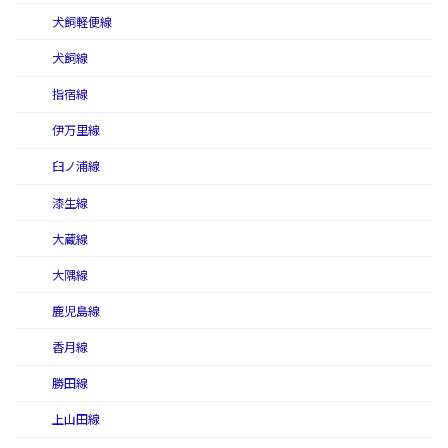
犬飼軽便線
犬飼線
指宿線
伊万里線
臼ノ浦線
漆生線
大蔵線
大隅線
鹿児島線
香月線
勝田線
上山田線