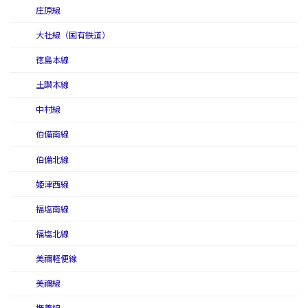
庄原線
大社線（国有鉄道）
徳島本線
土讃本線
中村線
伯備南線
伯備北線
姫津西線
福塩南線
福塩北線
美禰軽便線
美禰線