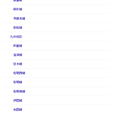
撫養線
柳井線
予讃本線
若桜線
九州地区
芦屋線
油津線
甘木線
有明西線
有明線
有明東線
伊田線
糸田線