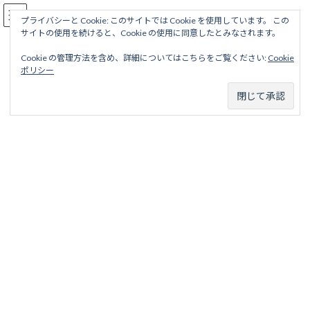
コ
ナ
駅名読み方大全
ン
ビ
プライバシーと Cookie: このサイトでは Cookie を使用しています。 この
サイトの使用を続けると、Cookie の使用に同意したとみなされます。
テ
ゲ
ン
ー
Cookie の管理方法を含め、詳細についてはこちらをご覧ください:
Cookie
ツ
シ
白山線
ポリシー
へ
ョ
ス
ン
キ
に
ッ
移
ホーム
廃線から探す
私鉄・公営鉄道廃線
東京地区
プ
動
東京市電気局
白山線