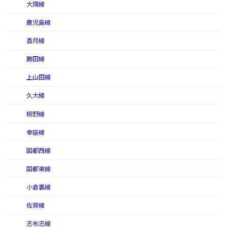
大隅線
鹿児島線
香月線
勝田線
上山田線
久大線
桐野線
幸袋線
国都西線
国都東線
小倉裏線
佐賀線
志布志線