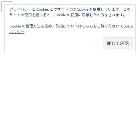
コ
ナ
駅名読み方大全
ン
ビ
プライバシーと Cookie: このサイトでは Cookie を使用しています。 この
サイトの使用を続けると、Cookie の使用に同意したとみなされます。
テ
ゲ
ン
ー
Cookie の管理方法を含め、詳細についてはこちらをご覧ください:
Cookie
ツ
シ
番町線
ポリシー
へ
ョ
ス
ン
キ
に
ッ
移
ホーム
廃線から探す
私鉄・公営鉄道廃線
東京地区
プ
動
東京市電気局
番町線
番町線
目次
項目
略歴
駅名一覧表