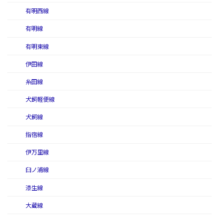
有明西線
有明線
有明東線
伊田線
糸田線
犬飼軽便線
犬飼線
指宿線
伊万里線
臼ノ浦線
漆生線
大蔵線