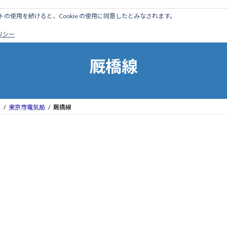
のサイトの使用を続けると、Cookie の使用に同意したとみなされます。
ホーム
はじめに
管理人ブログ
営業線から探す
廃
ポリシー
厩橋線
区
東京市電気局
厩橋線