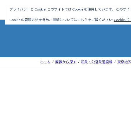
コ
ナ
駅名読み方大全
プライバシーと Cookie: このサイトでは Cookie を使用しています。 こ
ン
ビ
テ
ゲ
Cookie の管理方法を含め、詳細についてはこちらをご覧ください:
Cookie 
ン
ー
ツ
シ
へ
ョ
ス
ン
キ
に
ッ
移
ホーム
廃線から探す
私鉄・公営鉄道廃線
東京地
プ
動