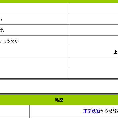
い
名
しょうめい
上
略歴
東京鉄道
から路線