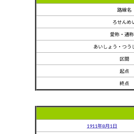
路線名
ろせんめ
愛称・通称
あいしょう・つう
区間
起点
終点
1911年8月1日