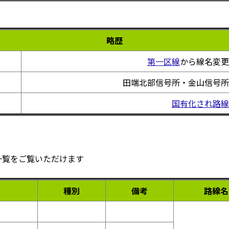
略歴
第一区線
から線名変更
田端北部信号所・金山信号所
国有化され路線
一覧をご覧いただけます
種別
備考
路線名