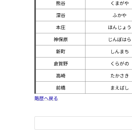
熊谷
くまがや
深谷
ふかや
本庄
ほんじょう
神保原
じんぼはら
新町
しんまち
倉賀野
くらがの
高崎
たかさき
前橋
まえばし
略歴へ戻る
検
索: