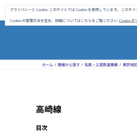
コ
ナ
駅名読み方大全
プライバシーと Cookie: このサイトでは Cookie を使用しています。 こ
ン
ビ
テ
ゲ
Cookie の管理方法を含め、詳細についてはこちらをご覧ください:
Cookie 
ン
ー
ツ
シ
へ
ョ
ス
ン
キ
に
ッ
移
ホーム
廃線から探す
私鉄・公営鉄道廃線
東京地
プ
動
高崎線
目次