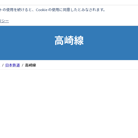
のサイトの使用を続けると、Cookie の使用に同意したとみなされます。
ホーム
はじめに
管理人ブログ
営業線から探す
廃
ポリシー
高崎線
区
日本鉄道
高崎線