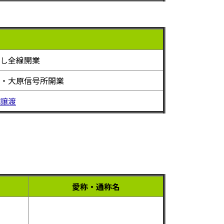
し全線開業
・大原信号所開業
譲渡
愛称・通称名