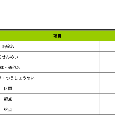
項目
路線名
ろせんめい
称・通称名
う・つうしょうめい
区間
起点
終点