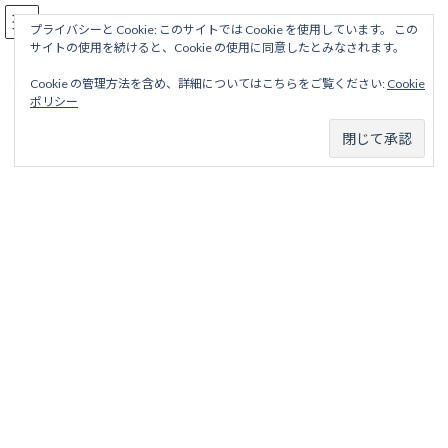
コ
ナ
駅名読み方大全
ン
ビ
プライバシーと Cookie: このサイトでは Cookie を使用しています。 この
サイトの使用を続けると、Cookie の使用に同意したとみなされます。
テ
ゲ
ン
ー
Cookie の管理方法を含め、詳細についてはこちらをご覧ください:
Cookie
ツ
シ
多摩動物公園線
ポリシー
へ
ョ
ス
ン
キ
に
ッ
移
ホーム
廃線から探す
私鉄・公営鉄道廃線
東京地区
プ
動
京王帝都電鉄
多摩動物公園線
多摩動物公園線
目次
項目
略歴
駅名一覧表