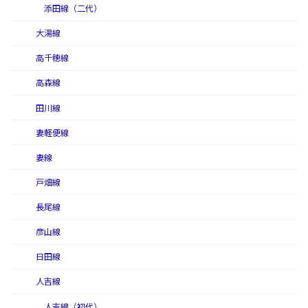
添田線（二代）
大湯線
高千穂線
高森線
田川線
妻軽便線
妻線
戸畑線
長尾線
彦山線
日田線
人吉線
人吉線（初代）