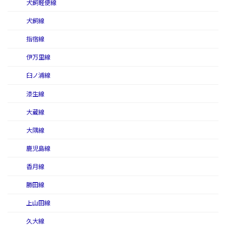
犬飼軽便線
犬飼線
指宿線
伊万里線
臼ノ浦線
漆生線
大蔵線
大隅線
鹿児島線
香月線
勝田線
上山田線
久大線