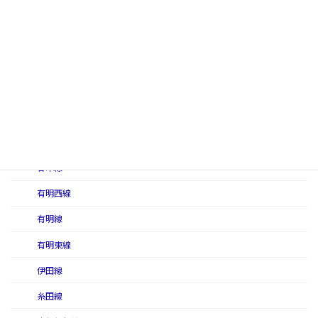
柳井線
予讃本線
若桜線
九州地区
芦屋線
油津線
甘木線
有明西線
有明線
有明東線
伊田線
糸田線