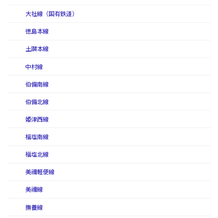
大社線（国有鉄道）
徳島本線
土讃本線
中村線
伯備南線
伯備北線
姫津西線
福塩南線
福塩北線
美禰軽便線
美禰線
撫養線