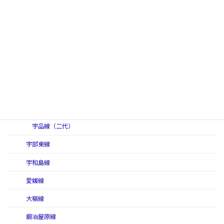
因美軽便線
因美南線
因美北線
宇部西線
宇品線（国有鉄道）
宇品線（初代）
宇品線（二代）
宇部東線
宇和島線
愛媛線
大嶺線
鍛冶屋原線