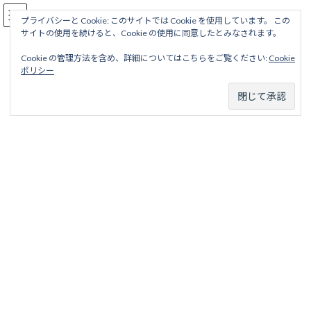
コ
ナ
駅名読み方大全
ン
ビ
プライバシーと Cookie: このサイトでは Cookie を使用しています。 この
サイトの使用を続けると、Cookie の使用に同意したとみなされます。
テ
ゲ
ン
ー
Cookie の管理方法を含め、詳細についてはこちらをご覧ください:
Cookie
ツ
シ
井の頭線
ポリシー
へ
ョ
ス
ン
キ
に
ッ
移
ホーム
廃線から探す
私鉄・公営鉄道廃線
東京地区
プ
動
京王帝都電鉄
井の頭線