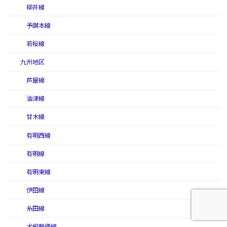
柳井線
予讃本線
若桜線
九州地区
芦屋線
油津線
甘木線
有明西線
有明線
有明東線
伊田線
糸田線
犬飼軽便線