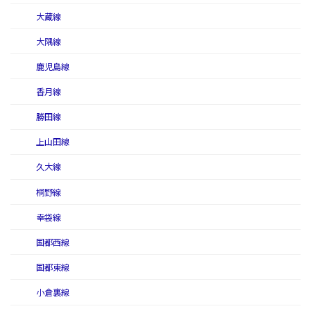
大蔵線
大隅線
鹿児島線
香月線
勝田線
上山田線
久大線
桐野線
幸袋線
国都西線
国都東線
小倉裏線