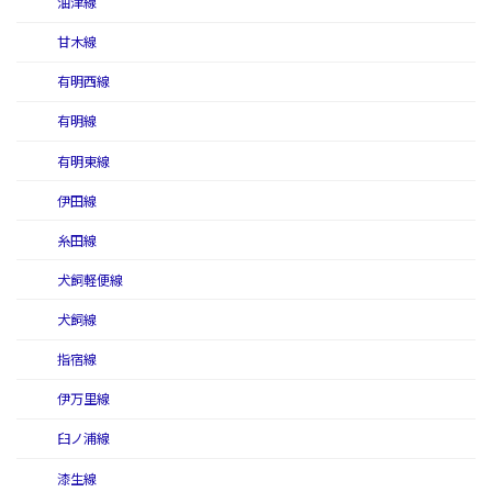
油津線
甘木線
有明西線
有明線
有明東線
伊田線
糸田線
犬飼軽便線
犬飼線
指宿線
伊万里線
臼ノ浦線
漆生線