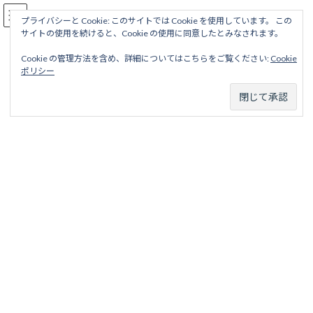
コ
ナ
駅名読み方大全
ン
ビ
プライバシーと Cookie: このサイトでは Cookie を使用しています。 この
サイトの使用を続けると、Cookie の使用に同意したとみなされます。
テ
ゲ
ン
ー
Cookie の管理方法を含め、詳細についてはこちらをご覧ください:
Cookie
ツ
シ
押上線
ポリシー
へ
ョ
ス
ン
キ
に
ッ
移
ホーム
廃線から探す
私鉄・公営鉄道廃線
東京地区
プ
動
京成電気軌道
押上線