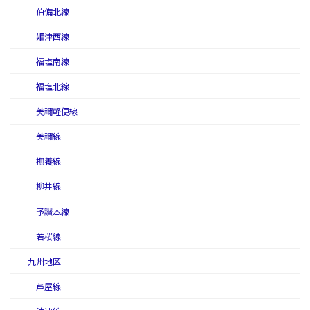
伯備北線
姫津西線
福塩南線
福塩北線
美禰軽便線
美禰線
撫養線
柳井線
予讃本線
若桜線
九州地区
芦屋線