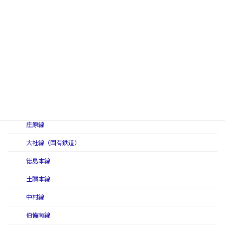
三江線（二代）
三江北線
三江南線
三呉線
三神線
讃予線
庄原線
大社線（国有鉄道）
徳島本線
土讃本線
中村線
伯備南線