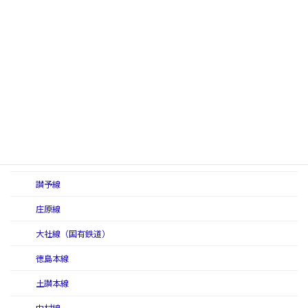
三江線
三江線（初代）
三江線（二代）
三江北線
三江南線
三呉線
三神線
讃予線
庄原線
大社線（国有鉄道）
徳島本線
土讃本線