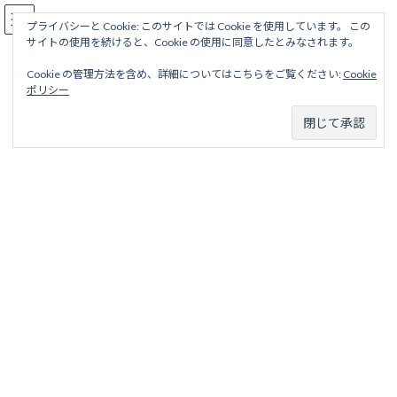
コ
ナ
駅名読み方大全
ン
ビ
プライバシーと Cookie: このサイトでは Cookie を使用しています。 この
サイトの使用を続けると、Cookie の使用に同意したとみなされます。
テ
ゲ
ン
ー
Cookie の管理方法を含め、詳細についてはこちらをご覧ください:
Cookie
ツ
シ
広島瓦斯電軌
ポリシー
へ
ョ
ス
ン
キ
に
ッ
移
ホーム
廃線から探す
私鉄・公営鉄道廃線
山陽地区
プ
動
広島瓦斯電軌
以下のタブより路線を選択してください。
宇品線（広島瓦斯電軌）
宇品線 注 国有鉄道宇品線はこちらから 芸備鉄道宇品線は
こちらから 目次 項目 略歴 駅名一覧表 項目 ...