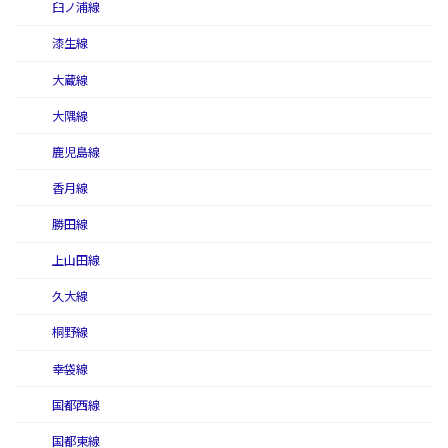
臼ノ浦線
漆生線
大蔵線
大隅線
鹿児島線
香月線
勝田線
上山田線
久大線
桐野線
幸袋線
国都西線
国都東線