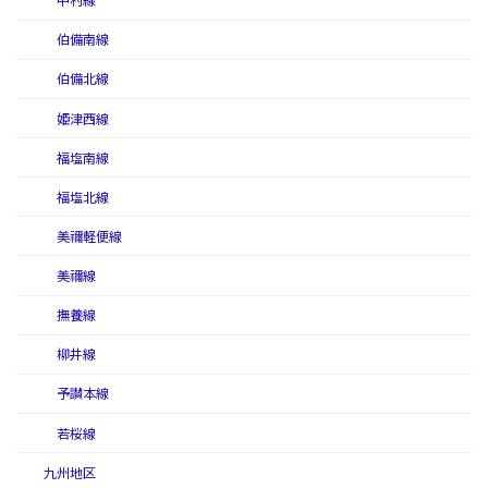
中村線
伯備南線
伯備北線
姫津西線
福塩南線
福塩北線
美禰軽便線
美禰線
撫養線
柳井線
予讃本線
若桜線
九州地区