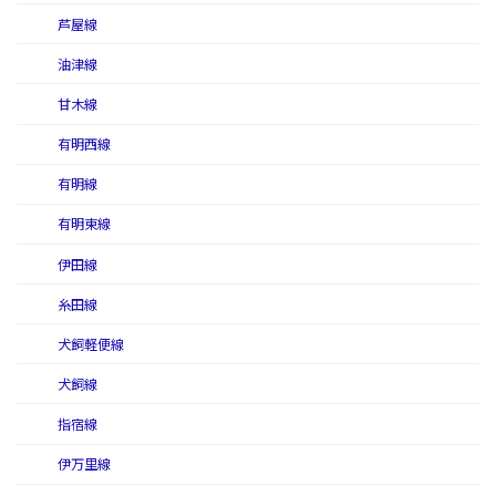
芦屋線
油津線
甘木線
有明西線
有明線
有明東線
伊田線
糸田線
犬飼軽便線
犬飼線
指宿線
伊万里線