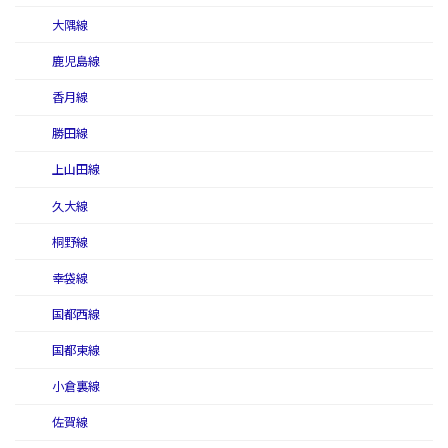
大隅線
鹿児島線
香月線
勝田線
上山田線
久大線
桐野線
幸袋線
国都西線
国都東線
小倉裏線
佐賀線