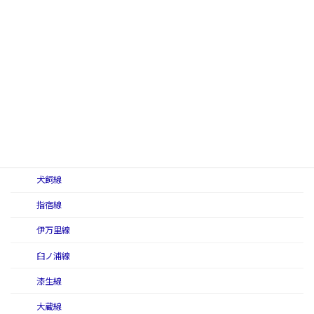
甘木線
有明西線
有明線
有明東線
伊田線
糸田線
犬飼軽便線
犬飼線
指宿線
伊万里線
臼ノ浦線
漆生線
大蔵線