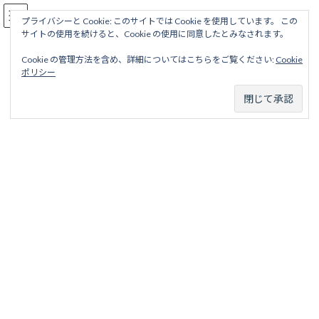
コ
ナ
駅名読み方大全
ン
ビ
プライバシーと Cookie: このサイトでは Cookie を使用しています。 この
サイトの使用を続けると、Cookie の使用に同意したとみなされます。
テ
ゲ
ン
ー
Cookie の管理方法を含め、詳細についてはこちらをご覧ください:
Cookie
ツ
シ
小野田鉄道
ポリシー
へ
ョ
ス
ン
キ
に
ッ
移
ホーム
廃線から探す
私鉄・公営鉄道廃線
山陽地区
小野田鉄道
プ
動