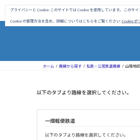
コ
ナ
駅名読み方大全
プライバシーと Cookie: このサイトでは Cookie を使用しています。 こ
ン
ビ
テ
ゲ
Cookie の管理方法を含め、詳細についてはこちらをご覧ください:
Cookie 
ン
ー
ツ
シ
へ
ョ
ス
ン
キ
に
ッ
移
ホーム
廃線から探す
私鉄・公営鉄道廃線
山陰地
プ
動
以下のタブより路線を選択してください。
一畑軽便鉄道
以下のタブより路線を選択してください。