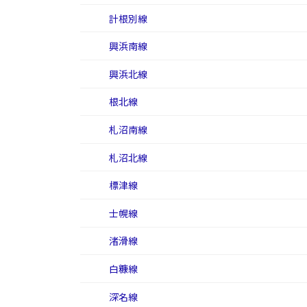
計根別線
興浜南線
興浜北線
根北線
札沼南線
札沼北線
標津線
士幌線
渚滑線
白糠線
深名線