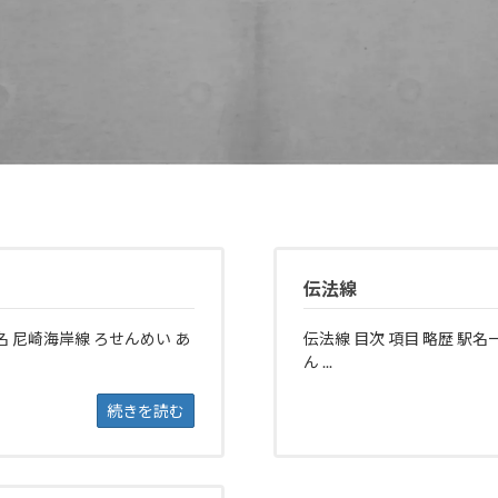
伝法線
名 尼崎海岸線 ろせんめい あ
伝法線 目次 項目 略歴 駅名
ん ...
続きを読む