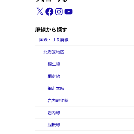
X
Facebook
Instagram
YouTube
廃線から探す
国鉄・ＪＲ廃線
北海道地区
相生線
網走線
網走本線
岩内軽便線
岩内線
胆振線