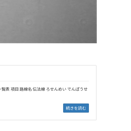
一覧表 項目 路線名 伝法線 ろせんめい でんぽうせ
続きを読む