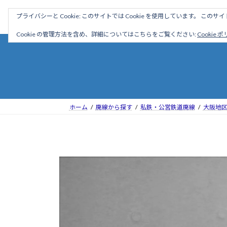
コ
ナ
駅名読み方大全
プライバシーと Cookie: このサイトでは Cookie を使用しています。 こ
ン
ビ
テ
ゲ
Cookie の管理方法を含め、詳細についてはこちらをご覧ください:
Cookie 
ン
ー
ツ
シ
へ
ョ
ス
ン
キ
に
ッ
移
ホーム
廃線から探す
私鉄・公営鉄道廃線
大阪地
プ
動