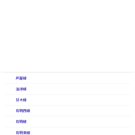
美禰軽便線
美禰線
撫養線
柳井線
予讃本線
若桜線
九州地区
芦屋線
油津線
甘木線
有明西線
有明線
有明東線