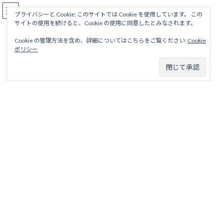
コ
ナ
駅名読み方大全
ン
ビ
プライバシーと Cookie: このサイトでは Cookie を使用しています。 この
サイトの使用を続けると、Cookie の使用に同意したとみなされます。
テ
ゲ
ン
ー
Cookie の管理方法を含め、詳細についてはこちらをご覧ください:
Cookie
ツ
シ
天王寺線
ポリシー
へ
ョ
ス
ン
キ
に
ッ
移
ホーム
廃線から探す
私鉄・公営鉄道廃線
大阪地区
南海鉄道
プ
動
天王寺線
天王寺線
目次
項目
略歴
駅名一覧表