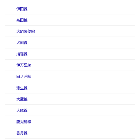
伊田線
糸田線
犬飼軽便線
犬飼線
指宿線
伊万里線
臼ノ浦線
漆生線
大蔵線
大隅線
鹿児島線
香月線