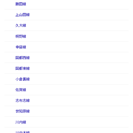
勝田線
上山田線
久大線
桐野線
幸袋線
国都西線
国都東線
小倉裏線
佐賀線
志布志線
世知原線
川内線
川内本線