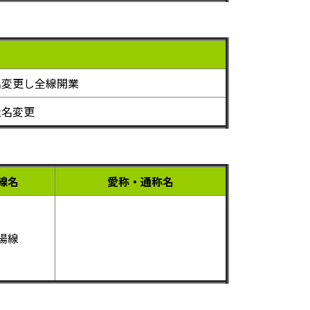
名変更し全線開業
社名変更
線名
愛称・通称名
陽線