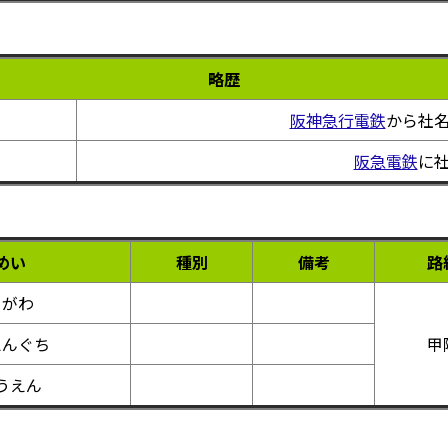
略歴
阪神急行電鉄
から社
阪急電鉄
に
めい
種別
備考
路
くがわ
えんぐち
甲
うえん