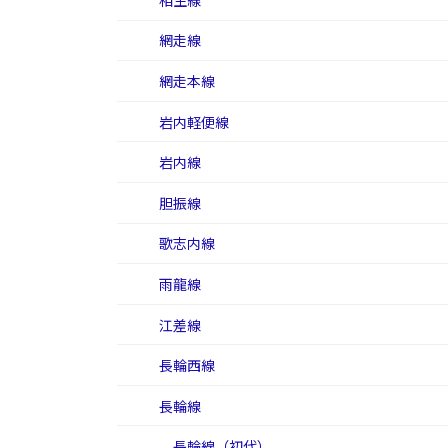
相生線
網走線
網走本線
岩内軽便線
岩内線
胆振線
歌志内線
雨龍線
江差線
長輪西線
長輪線
長輪線（初代）