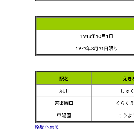
1943年10月1日
1973年3月31日限り
駅名
えき
夙川
しゅ
苦楽園口
くらく
甲陽園
こうよ
略歴へ戻る