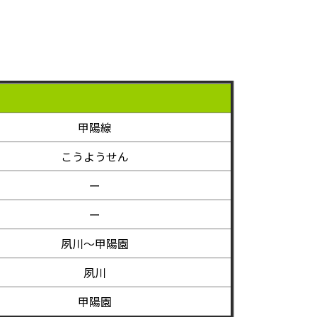
甲陽線
こうようせん
ー
ー
夙川～甲陽園
夙川
甲陽園