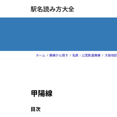
コ
ナ
駅名読み方大全
ン
ビ
テ
ゲ
ン
ー
ツ
シ
へ
ョ
ス
ン
キ
に
ッ
移
ホーム
廃線から探す
私鉄・公営鉄道廃線
大阪地
プ
動
甲陽線
目次