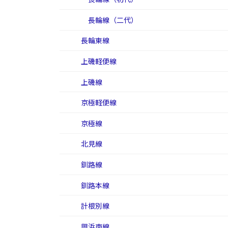
長輪線（二代）
長輪東線
上磯軽便線
上磯線
京極軽便線
京極線
北見線
釧路線
釧路本線
計根別線
興浜南線