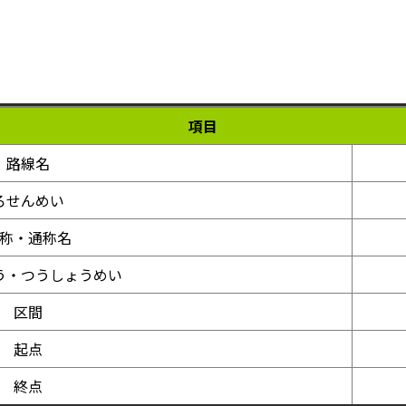
項目
路線名
ろせんめい
称・通称名
う・つうしょうめい
区間
起点
終点