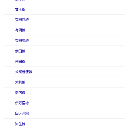
甘木線
有明西線
有明線
有明東線
伊田線
糸田線
犬飼軽便線
犬飼線
指宿線
伊万里線
臼ノ浦線
漆生線