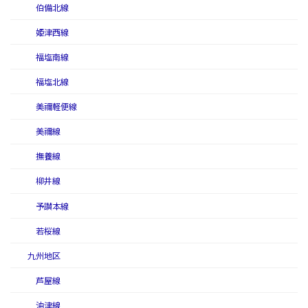
伯備北線
姫津西線
福塩南線
福塩北線
美禰軽便線
美禰線
撫養線
柳井線
予讃本線
若桜線
九州地区
芦屋線
油津線