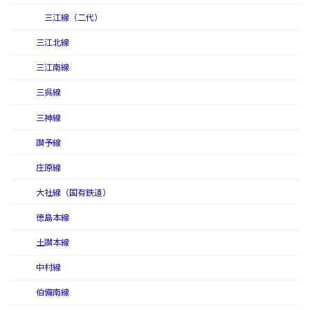
三江線（二代）
三江北線
三江南線
三呉線
三神線
讃予線
庄原線
大社線（国有鉄道）
徳島本線
土讃本線
中村線
伯備南線