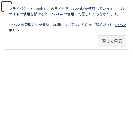
コ
ナ
駅名読み方大全
ン
ビ
プライバシーと Cookie: このサイトでは Cookie を使用しています。 この
サイトの使用を続けると、Cookie の使用に同意したとみなされます。
テ
ゲ
ン
ー
Cookie の管理方法を含め、詳細についてはこちらをご覧ください:
Cookie
ツ
シ
安芸線
ポリシー
へ
ョ
ス
ン
キ
に
ッ
移
ホーム
廃線から探す
私鉄・公営鉄道廃線
四国地区
土佐交通
プ
動
安芸線
安芸線
目次
項目
略歴
駅名一覧表