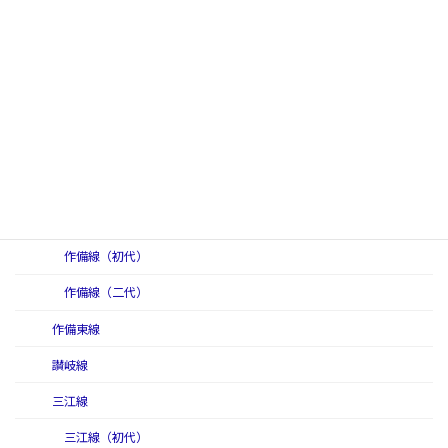
小串線
高知線
高徳本線
小松島軽便線
小松島線
作備西線
作備線
作備線（初代）
作備線（二代）
作備東線
讃岐線
三江線
三江線（初代）