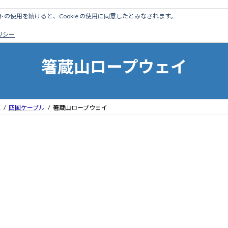
のサイトの使用を続けると、Cookie の使用に同意したとみなされます。
ホーム
はじめに
管理人ブログ
営業線から探す
廃
ポリシー
箸蔵山ロープウェイ
区
四国ケーブル
箸蔵山ロープウェイ