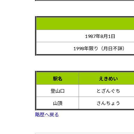
1987年8月1日
1998年限り（月日不詳）
駅名
えきめい
登山口
とざんぐち
山頂
さんちょう
略歴へ戻る