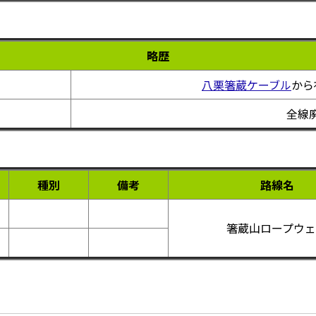
略歴
八栗箸蔵ケーブル
から
全線
種別
備考
路線名
箸蔵山ロープウ