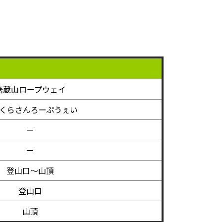
箸蔵山ロープウェイ
くらさんろーぷうぇい
ー
ー
登山口～山頂
登山口
山頂