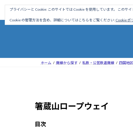
コ
ナ
駅名読み方大全
プライバシーと Cookie: このサイトでは Cookie を使用しています。 こ
ン
ビ
テ
ゲ
Cookie の管理方法を含め、詳細についてはこちらをご覧ください:
Cookie 
ン
ー
ツ
シ
へ
ョ
ス
ン
キ
に
ッ
移
ホーム
廃線から探す
私鉄・公営鉄道廃線
四国地
プ
動
箸蔵山ロープウェイ
目次