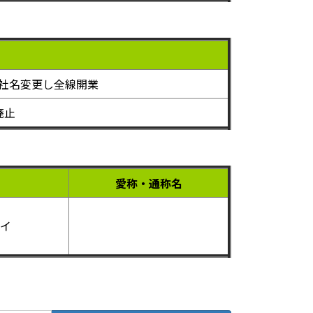
社名変更し全線開業
廃止
愛称・通称名
ェイ