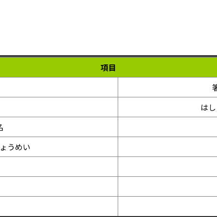
項目
はし
名
ょうめい