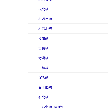
根北線
札沼南線
札沼北線
標津線
士幌線
渚滑線
白糠線
深名線
石北西線
石北線
石北線（初代）