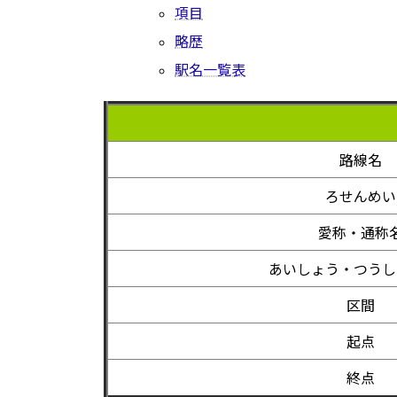
項目
略歴
駅名一覧表
路線名
ろせんめい
愛称・通称
あいしょう・つうし
区間
起点
終点