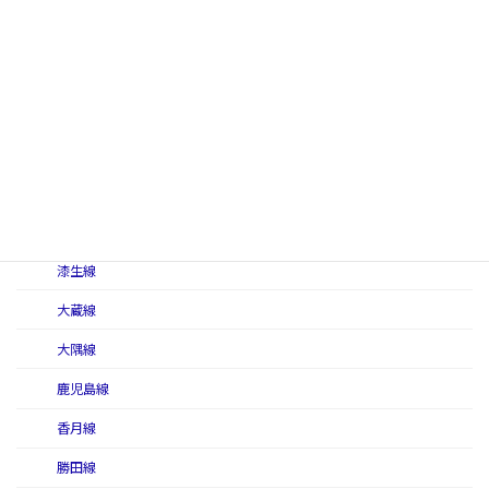
糸田線
犬飼軽便線
犬飼線
指宿線
伊万里線
臼ノ浦線
漆生線
大蔵線
大隅線
鹿児島線
香月線
勝田線