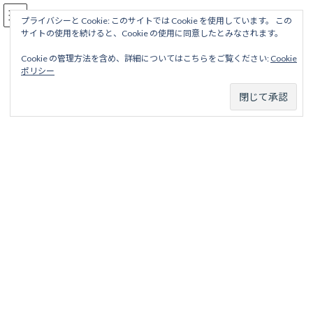
コ
ナ
駅名読み方大全
ン
ビ
プライバシーと Cookie: このサイトでは Cookie を使用しています。 この
サイトの使用を続けると、Cookie の使用に同意したとみなされます。
テ
ゲ
ン
ー
Cookie の管理方法を含め、詳細についてはこちらをご覧ください:
Cookie
ツ
シ
八栗ケーブル
ポリシー
へ
ョ
ス
ン
キ
に
ッ
移
ホーム
廃線から探す
私鉄・公営鉄道廃線
四国地区
プ
動
八栗ケーブル