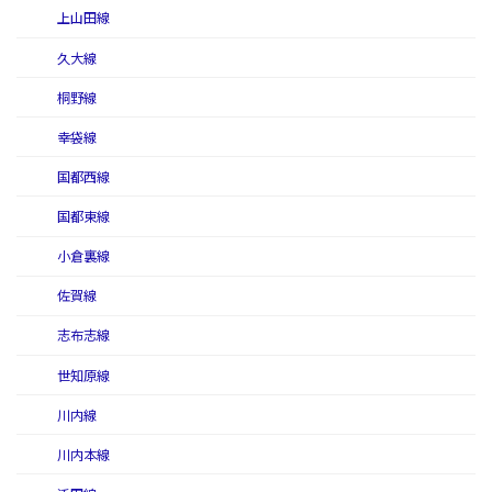
上山田線
久大線
桐野線
幸袋線
国都西線
国都東線
小倉裏線
佐賀線
志布志線
世知原線
川内線
川内本線