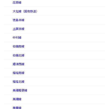
庄原線
大社線（国有鉄道）
徳島本線
土讃本線
中村線
伯備南線
伯備北線
姫津西線
福塩南線
福塩北線
美禰軽便線
美禰線
撫養線