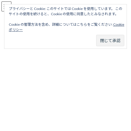
コ
ナ
駅名読み方大全
ン
ビ
プライバシーと Cookie: このサイトでは Cookie を使用しています。 この
サイトの使用を続けると、Cookie の使用に同意したとみなされます。
テ
ゲ
ン
ー
Cookie の管理方法を含め、詳細についてはこちらをご覧ください:
Cookie
ツ
シ
加太電気鉄道線
ポリシー
へ
ョ
ス
ン
キ
に
ッ
移
ホーム
廃線から探す
私鉄・公営鉄道廃線
和歌山地区
プ
動
加太電気鉄道
加太電気鉄道線