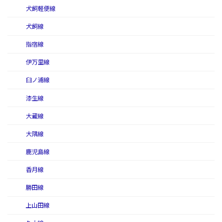
犬飼軽便線
犬飼線
指宿線
伊万里線
臼ノ浦線
漆生線
大蔵線
大隅線
鹿児島線
香月線
勝田線
上山田線