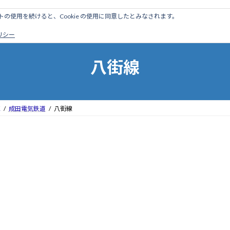
のサイトの使用を続けると、Cookie の使用に同意したとみなされます。
ホーム
はじめに
管理人ブログ
営業線から探す
廃
ポリシー
八街線
区
成田電気鉄道
八街線