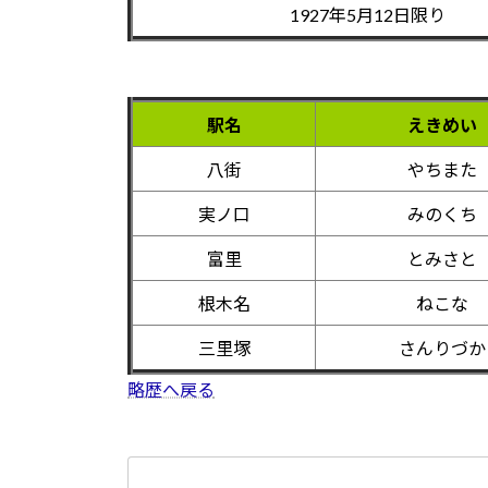
1927年5月12日限り
駅名
えきめい
八街
やちまた
実ノ口
みのくち
富里
とみさと
根木名
ねこな
三里塚
さんりづか
略歴へ戻る
検