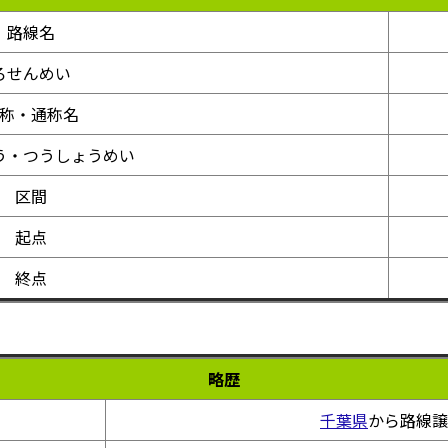
路線名
ろせんめい
称・通称名
う・つうしょうめい
区間
起点
終点
略歴
千葉県
から路線譲