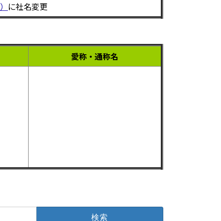
）
に社名変更
愛称・通称名