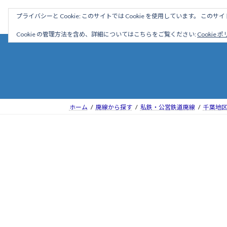
コ
ナ
駅名読み方大全
プライバシーと Cookie: このサイトでは Cookie を使用しています。 こ
ン
ビ
テ
ゲ
Cookie の管理方法を含め、詳細についてはこちらをご覧ください:
Cookie 
ン
ー
ツ
シ
へ
ョ
ス
ン
キ
に
ッ
移
ホーム
廃線から探す
私鉄・公営鉄道廃線
千葉地
プ
動