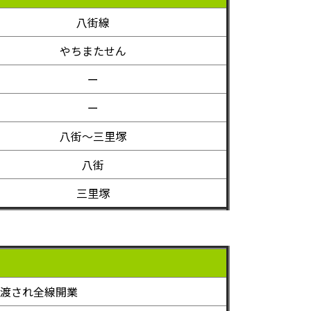
八街線
やちまたせん
ー
ー
八街～三里塚
八街
三里塚
渡され全線開業