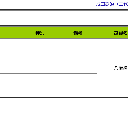
成田鉄道（二代
種別
備考
路線名
八街線