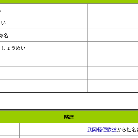
名
めい
称名
うしょうめい
略歴
武岡軽便鉄道
から社名