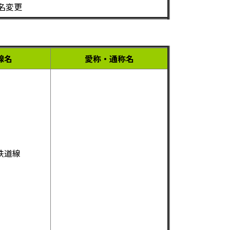
名変更
線名
愛称・通称名
鉄道線