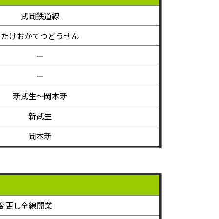
武岡鉄道線
たけおかてつどうせん
ー
ー
新武生～岡本新
新武生
岡本新
変更し全線開業