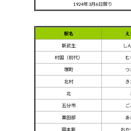
1924年3月6日限り
駅名
え
新武生
し
村国（初代）
む
塚町
つ
北村
き
北
五分市
ご
粟田部
あ
岡本新
おか