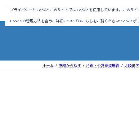
コ
ナ
駅名読み方大全
プライバシーと Cookie: このサイトでは Cookie を使用しています。 こ
ン
ビ
テ
ゲ
Cookie の管理方法を含め、詳細についてはこちらをご覧ください:
Cookie 
ン
ー
ツ
シ
へ
ョ
ス
ン
キ
に
ッ
移
ホーム
廃線から探す
私鉄・公営鉄道廃線
北陸地
プ
動