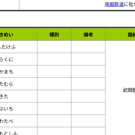
南越鉄道
に社
きめい
種別
備考
路
んたけふ
らくに
かまち
たむら
武岡
きた
ぶいち
わたべ
もとしん