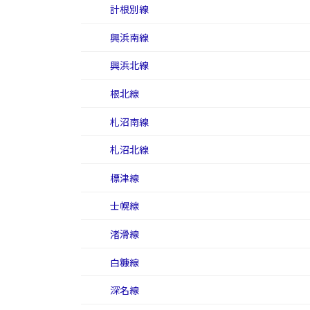
計根別線
興浜南線
興浜北線
根北線
札沼南線
札沼北線
標津線
士幌線
渚滑線
白糠線
深名線