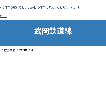
のサイトの使用を続けると、Cookie の使用に同意したとみなされます。
ホーム
はじめに
管理人ブログ
営業線から探す
廃
ポリシー
武岡鉄道線
区
武岡鉄道
武岡鉄道線