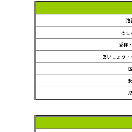
路
ろせ
愛称
あいしょう・