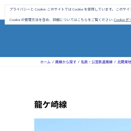
コ
ナ
駅名読み方大全
プライバシーと Cookie: このサイトでは Cookie を使用しています。 こ
ン
ビ
テ
ゲ
Cookie の管理方法を含め、詳細についてはこちらをご覧ください:
Cookie 
ン
ー
ツ
シ
へ
ョ
ス
ン
キ
に
ッ
移
ホーム
廃線から探す
私鉄・公営鉄道廃線
北関東
プ
動
龍ケ崎線