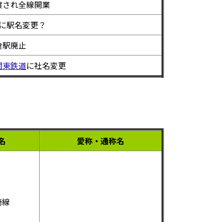
渡され全線開業
に駅名変更？
倉駅廃止
関東鉄道
に社名変更
名
愛称・通称名
崎線