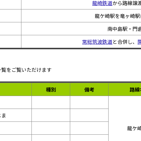
龍崎鉄道
から路線譲
龍ケ崎駅を竜ヶ崎駅
南中島駅・門
常総筑波鉄道
と合併し、
一覧をご覧いただけます
種別
備考
路線
じま
龍ケ