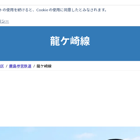
のサイトの使用を続けると、Cookie の使用に同意したとみなされます。
ホーム
はじめに
管理人ブログ
営業線から探す
廃
ポリシー
龍ケ崎線
地区
鹿島参宮鉄道
龍ケ崎線