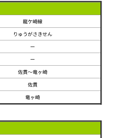
龍ケ崎線
りゅうがさきせん
ー
ー
佐貫～竜ヶ崎
佐貫
竜ヶ崎