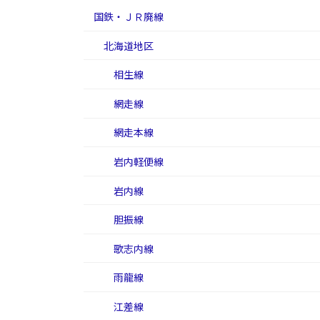
国鉄・ＪＲ廃線
北海道地区
相生線
網走線
網走本線
岩内軽便線
岩内線
胆振線
歌志内線
雨龍線
江差線