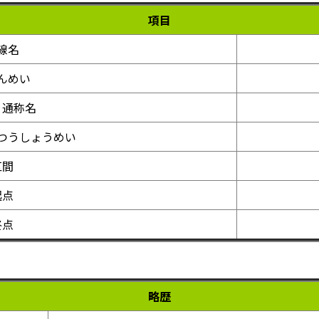
項目
線名
んめい
・通称名
つうしょうめい
区間
起点
終点
略歴