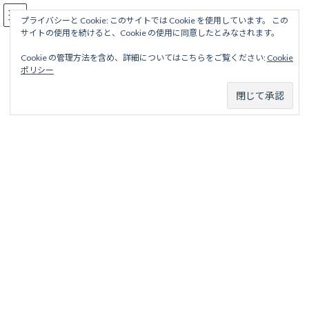
コ
ナ
駅名読み方大全
ン
ビ
プライバシーと Cookie: このサイトでは Cookie を使用しています。 この
サイトの使用を続けると、Cookie の使用に同意したとみなされます。
テ
ゲ
ン
ー
Cookie の管理方法を含め、詳細についてはこちらをご覧ください:
Cookie
ツ
シ
湊線
ポリシー
へ
ョ
ス
ン
キ
に
ッ
移
ホーム
廃線から探す
私鉄・公営鉄道廃線
北関東地区
プ
動
茨城交通
湊線
湊線
目次
項目
略歴
駅名一覧表