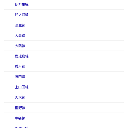
伊万里線
臼ノ浦線
漆生線
大蔵線
大隅線
鹿児島線
香月線
勝田線
上山田線
久大線
桐野線
幸袋線