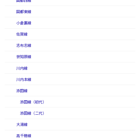
国都西線
国都東線
小倉裏線
佐賀線
志布志線
世知原線
川内線
川内本線
添田線
添田線（初代）
添田線（二代）
大湯線
高千穂線