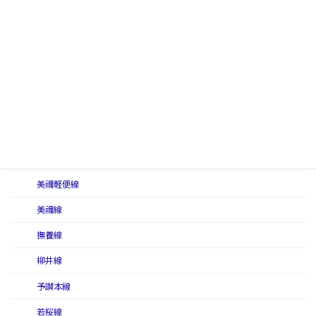
土讃本線
中村線
伯備南線
伯備北線
姫津西線
福塩南線
福塩北線
美禰軽便線
美禰線
撫養線
柳井線
予讃本線
若桜線