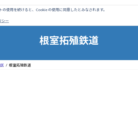
のサイトの使用を続けると、Cookie の使用に同意したとみなされます。
ホーム
はじめに
管理人ブログ
営業線から探す
廃
ポリシー
根室拓殖鉄道
地区
根室拓殖鉄道