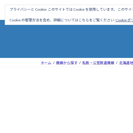
コ
ナ
駅名読み方大全
プライバシーと Cookie: このサイトでは Cookie を使用しています。 こ
ン
ビ
テ
ゲ
Cookie の管理方法を含め、詳細についてはこちらをご覧ください:
Cookie 
ン
ー
ツ
シ
へ
ョ
ス
ン
キ
に
ッ
移
ホーム
廃線から探す
私鉄・公営鉄道廃線
北海道
プ
動