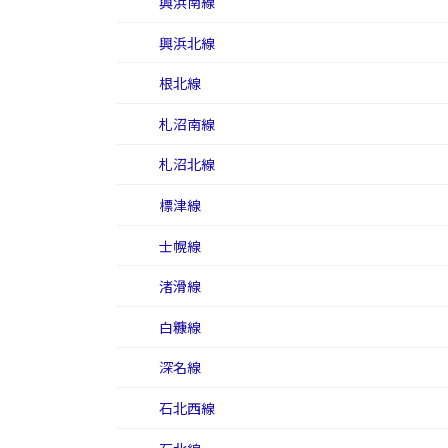
興浜南線
興浜北線
根北線
札沼南線
札沼北線
標津線
士幌線
渚滑線
白糠線
深名線
石北西線