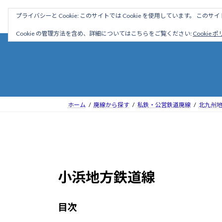
コ
ナ
駅名読み方大全
プライバシーと Cookie: このサイトでは Cookie を使用しています。 こ
ン
ビ
テ
ゲ
Cookie の管理方法を含め、詳細についてはこちらをご覧ください:
Cookie 
ン
ー
ツ
シ
へ
ョ
ス
ン
キ
に
ッ
移
ホーム
廃線から探す
私鉄・公営鉄道廃線
北九州
プ
動
小浜地方鉄道線
目次