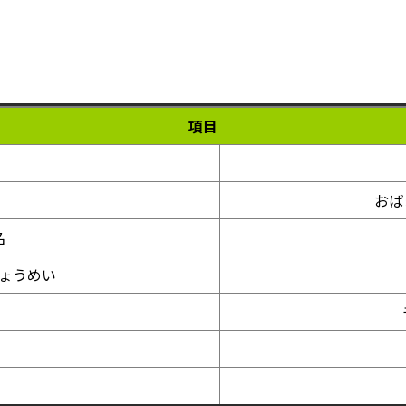
項目
おば
名
ょうめい