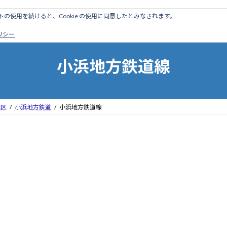
のサイトの使用を続けると、Cookie の使用に同意したとみなされます。
ホーム
はじめに
管理人ブログ
営業線から探す
廃
ポリシー
小浜地方鉄道線
地区
小浜地方鉄道
小浜地方鉄道線