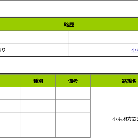
略歴
日
限り
小
種別
備考
路線名
小浜地方鉄