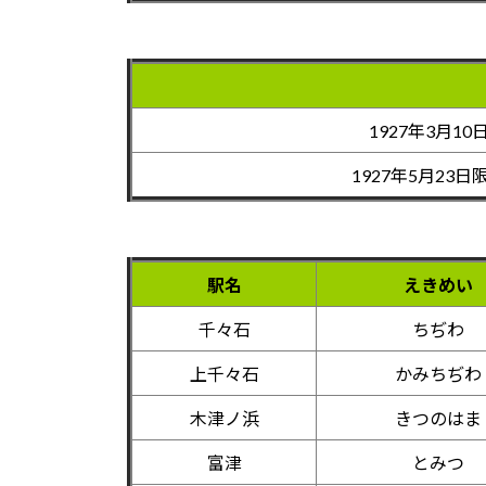
1927年3月10
1927年5月23日
駅名
えきめい
千々石
ちぢわ
上千々石
かみちぢわ
木津ノ浜
きつのはま
富津
とみつ