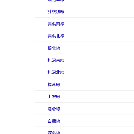
計根別線
興浜南線
興浜北線
根北線
札沼南線
札沼北線
標津線
士幌線
渚滑線
白糠線
深名線