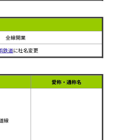
全線開業
浜鉄道
に社名変更
愛称・通称名
道線