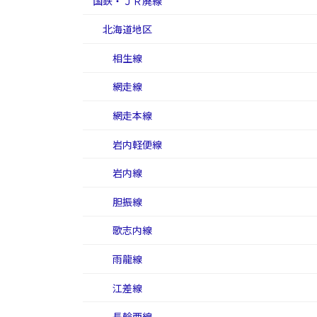
国鉄・ＪＲ廃線
北海道地区
相生線
網走線
網走本線
岩内軽便線
岩内線
胆振線
歌志内線
雨龍線
江差線
長輪西線