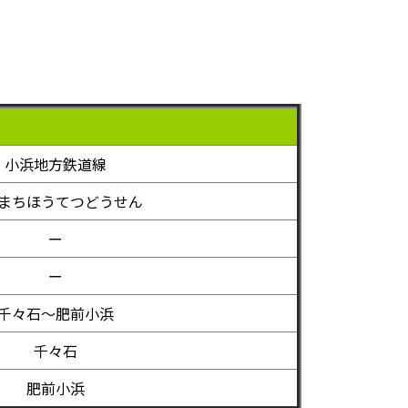
小浜地方鉄道線
まちほうてつどうせん
ー
ー
千々石～肥前小浜
千々石
肥前小浜