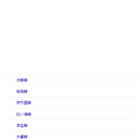
甘木線
有明西線
有明線
有明東線
伊田線
糸田線
犬飼軽便線
犬飼線
指宿線
伊万里線
臼ノ浦線
漆生線
大蔵線