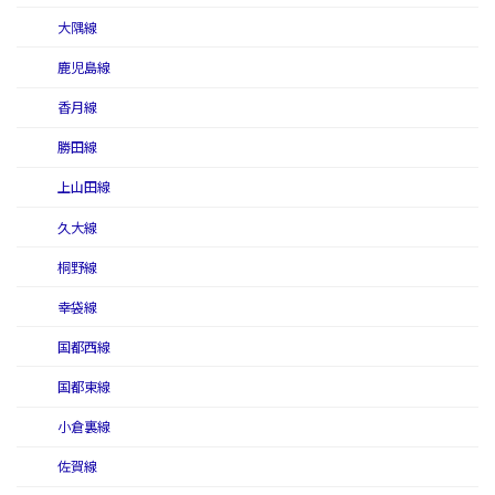
大隅線
鹿児島線
香月線
勝田線
上山田線
久大線
桐野線
幸袋線
国都西線
国都東線
小倉裏線
佐賀線