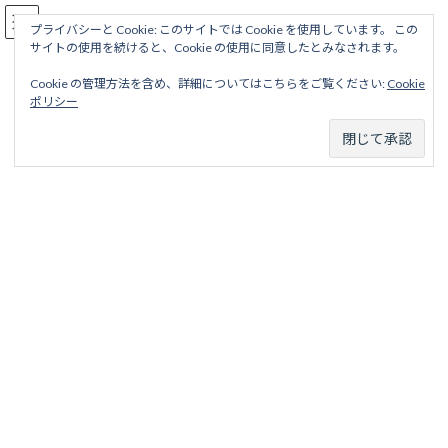
コ
ナ
駅名読み方大全
ン
ビ
プライバシーと Cookie: このサイトでは Cookie を使用しています。 この
サイトの使用を続けると、Cookie の使用に同意したとみなされます。
テ
ゲ
ン
ー
Cookie の管理方法を含め、詳細についてはこちらをご覧ください:
Cookie
ツ
シ
篠山鉄道
ポリシー
へ
ョ
ス
ン
キ
に
ッ
移
ホーム
廃線から探す
私鉄・公営鉄道廃線
兵庫地区
篠山鉄道
プ
動