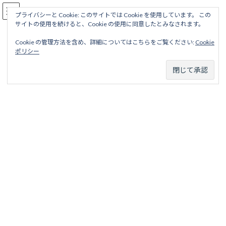
コ
ナ
駅名読み方大全
ン
ビ
プライバシーと Cookie: このサイトでは Cookie を使用しています。 この
サイトの使用を続けると、Cookie の使用に同意したとみなされます。
テ
ゲ
ン
ー
Cookie の管理方法を含め、詳細についてはこちらをご覧ください:
Cookie
ツ
シ
北条線
ポリシー
へ
ョ
ス
ン
キ
に
ッ
移
ホーム
廃線から探す
私鉄・公営鉄道廃線
兵庫地区
播丹鉄道
プ
動
北条線