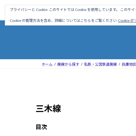
コ
ナ
駅名読み方大全
プライバシーと Cookie: このサイトでは Cookie を使用しています。 こ
ン
ビ
テ
ゲ
Cookie の管理方法を含め、詳細についてはこちらをご覧ください:
Cookie 
ン
ー
ツ
シ
へ
ョ
ス
ン
キ
に
ッ
移
ホーム
廃線から探す
私鉄・公営鉄道廃線
兵庫地
プ
動
三木線
目次