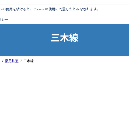
のサイトの使用を続けると、Cookie の使用に同意したとみなされます。
ホーム
はじめに
管理人ブログ
営業線から探す
廃
ポリシー
三木線
区
播丹鉄道
三木線