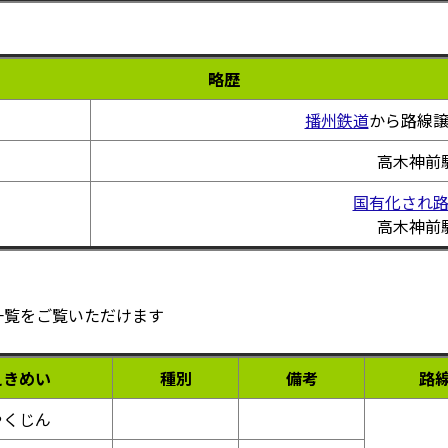
略歴
播州鉄道
から路線
高木神前
国有化され
高木神前
一覧をご覧いただけます
えきめい
種別
備考
路
やくじん