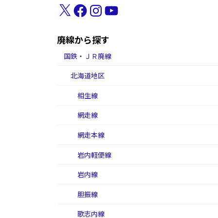
X
Facebook
Instagram
YouTube
廃線から探す
国鉄・ＪＲ廃線
北海道地区
相生線
網走線
網走本線
岩内軽便線
岩内線
胆振線
歌志内線