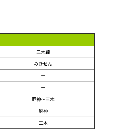
三木線
みきせん
ー
ー
厄神～三木
厄神
三木