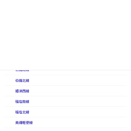
讃予線
庄原線
大社線（国有鉄道）
徳島本線
土讃本線
中村線
伯備南線
伯備北線
姫津西線
福塩南線
福塩北線
美禰軽便線