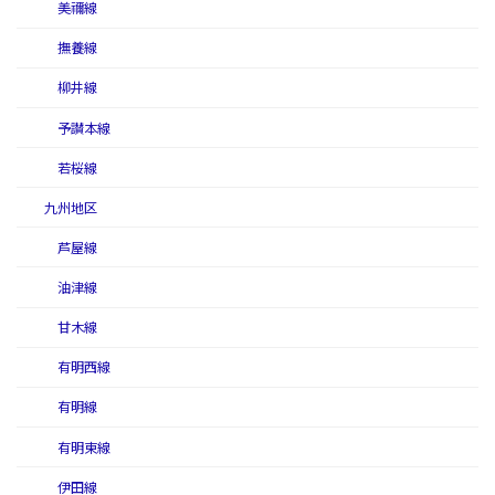
美禰線
撫養線
柳井線
予讃本線
若桜線
九州地区
芦屋線
油津線
甘木線
有明西線
有明線
有明東線
伊田線