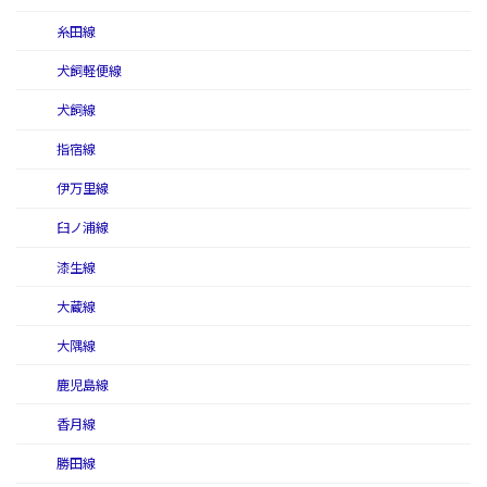
糸田線
犬飼軽便線
犬飼線
指宿線
伊万里線
臼ノ浦線
漆生線
大蔵線
大隅線
鹿児島線
香月線
勝田線