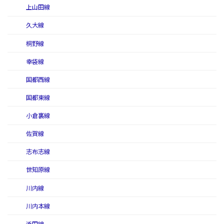
上山田線
久大線
桐野線
幸袋線
国都西線
国都東線
小倉裏線
佐賀線
志布志線
世知原線
川内線
川内本線