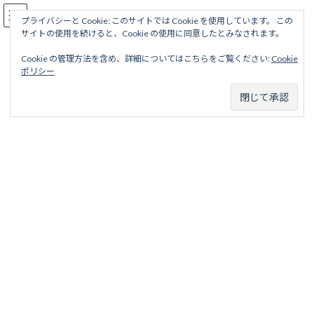
コ
ナ
駅名読み方大全
ン
ビ
プライバシーと Cookie: このサイトでは Cookie を使用しています。 この
サイトの使用を続けると、Cookie の使用に同意したとみなされます。
テ
ゲ
ン
ー
Cookie の管理方法を含め、詳細についてはこちらをご覧ください:
Cookie
ツ
シ
摩耶ケーブル線
ポリシー
へ
ョ
ス
ン
キ
に
ッ
移
ホーム
廃線から探す
私鉄・公営鉄道廃線
兵庫地区
プ
動
六甲摩耶鉄道
摩耶ケーブル線