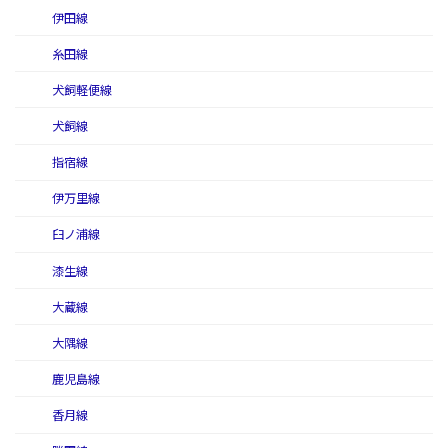
伊田線
糸田線
犬飼軽便線
犬飼線
指宿線
伊万里線
臼ノ浦線
漆生線
大蔵線
大隅線
鹿児島線
香月線