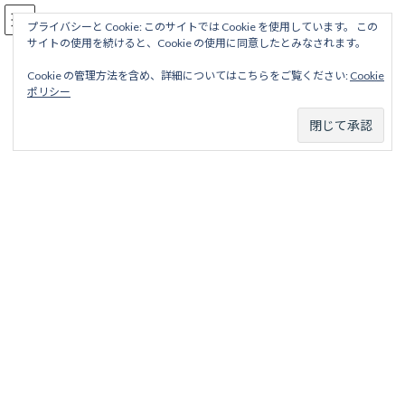
コ
ナ
駅名読み方大全
ン
ビ
プライバシーと Cookie: このサイトでは Cookie を使用しています。 この
サイトの使用を続けると、Cookie の使用に同意したとみなされます。
テ
ゲ
ン
ー
Cookie の管理方法を含め、詳細についてはこちらをご覧ください:
Cookie
ツ
シ
京津電気軌道線
ポリシー
へ
ョ
ス
ン
キ
に
ッ
移
ホーム
廃線から探す
私鉄・公営鉄道廃線
京都地区
プ
動
京津電気軌道
京津電気軌道線