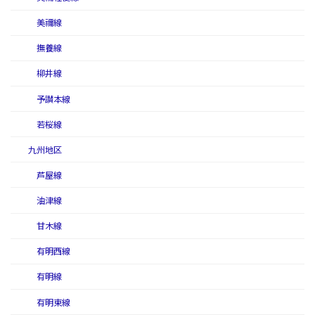
美禰線
撫養線
柳井線
予讃本線
若桜線
九州地区
芦屋線
油津線
甘木線
有明西線
有明線
有明東線