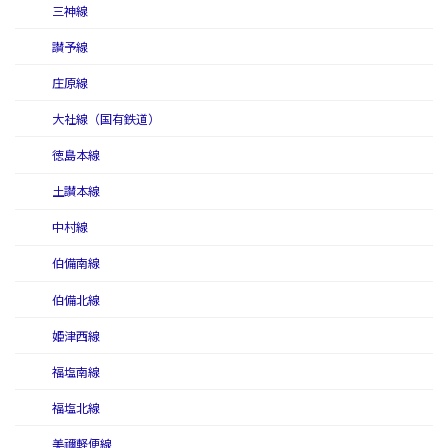
三神線
讃予線
庄原線
大社線（国有鉄道）
徳島本線
土讃本線
中村線
伯備南線
伯備北線
姫津西線
福塩南線
福塩北線
美禰軽便線