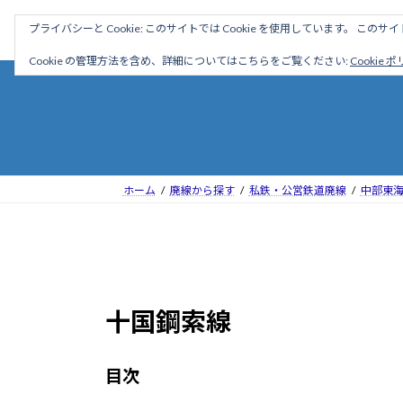
コ
ナ
駅名読み方大全
プライバシーと Cookie: このサイトでは Cookie を使用しています。 こ
ン
ビ
テ
ゲ
Cookie の管理方法を含め、詳細についてはこちらをご覧ください:
Cookie 
ン
ー
ツ
シ
へ
ョ
ス
ン
キ
に
ッ
移
ホーム
廃線から探す
私鉄・公営鉄道廃線
中部東
プ
動
十国鋼索線
目次