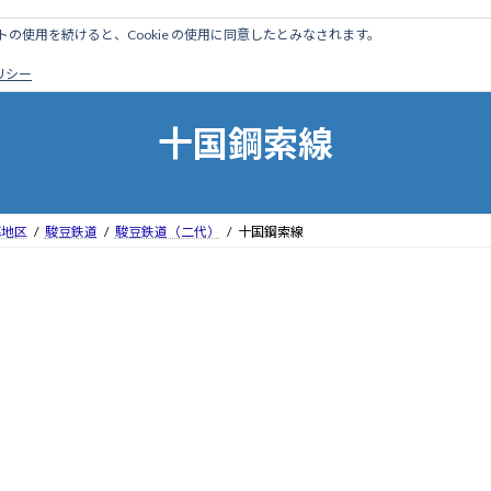
のサイトの使用を続けると、Cookie の使用に同意したとみなされます。
ホーム
はじめに
管理人ブログ
営業線から探す
廃
ポリシー
十国鋼索線
海地区
駿豆鉄道
駿豆鉄道（二代）
十国鋼索線