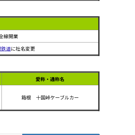
全線開業
根鉄道
に社名変更
愛称・通称名
箱根 十国峠ケーブルカー