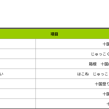
項目
十
じゅっこ
箱根 十国
い
はこね じゅっこ
十国登
十