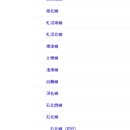
根北線
札沼南線
札沼北線
標津線
士幌線
渚滑線
白糠線
深名線
石北西線
石北線
石北線（初代）