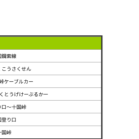
国鋼索線
くこうさくせん
峠ケーブルカー
くとうげけーぶるかー
り口～十国峠
国登り口
十国峠