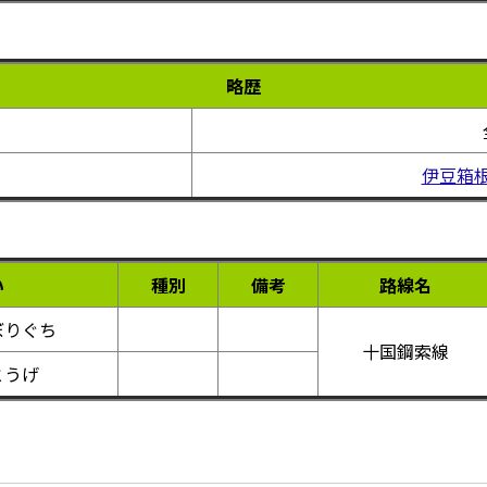
略歴
伊豆箱
い
種別
備考
路線名
ぼりぐち
十国鋼索線
とうげ