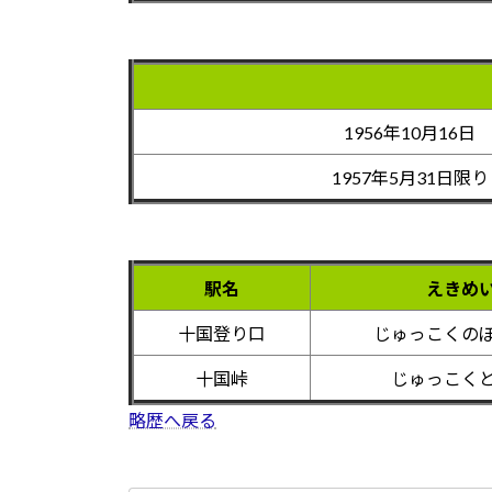
1956年10月16日
1957年5月31日限り
駅名
えきめ
十国登り口
じゅっこくの
十国峠
じゅっこく
略歴へ戻る