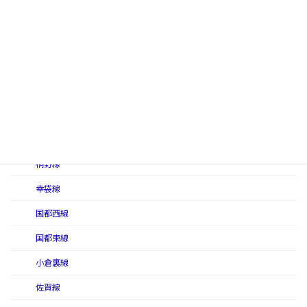
大隅線
鹿児島線
香月線
勝田線
上山田線
久大線
桐野線
幸袋線
国都西線
国都東線
小倉裏線
佐賀線