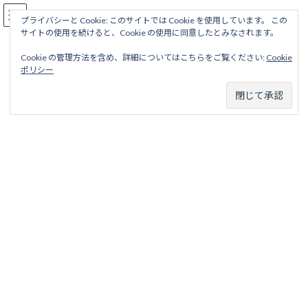
コ
ナ
駅名読み方大全
ン
ビ
プライバシーと Cookie: このサイトでは Cookie を使用しています。 この
サイトの使用を続けると、Cookie の使用に同意したとみなされます。
テ
ゲ
ン
ー
Cookie の管理方法を含め、詳細についてはこちらをご覧ください:
Cookie
ツ
シ
笠原鉄道
ポリシー
へ
ョ
ス
ン
キ
に
ッ
移
ホーム
廃線から探す
私鉄・公営鉄道廃線
中部東海地区
プ
動
笠原鉄道
以下のタブより路線を選択してください。
笠原鉄道線
笠原鉄道線 目次 項目 略歴 駅名一覧表 項目 路線名 笠原鉄
道線 ろせんめい かさは...