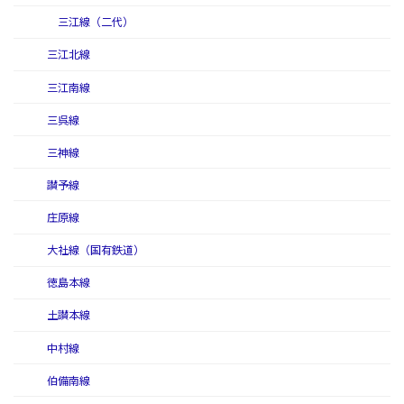
三江線（二代）
三江北線
三江南線
三呉線
三神線
讃予線
庄原線
大社線（国有鉄道）
徳島本線
土讃本線
中村線
伯備南線