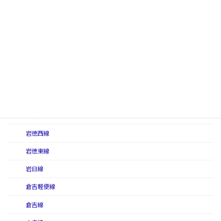
宇品線（初代）
宇品線（二代）
宇部東線
宇和島線
愛媛線
大嶺線
鍛冶屋原線
岩徳西線
岩徳東線
岩日線
倉吉軽便線
倉吉線