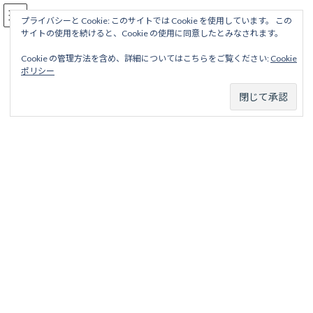
コ
ナ
駅名読み方大全
ン
ビ
プライバシーと Cookie: このサイトでは Cookie を使用しています。 この
サイトの使用を続けると、Cookie の使用に同意したとみなされます。
テ
ゲ
ン
ー
Cookie の管理方法を含め、詳細についてはこちらをご覧ください:
Cookie
ツ
シ
安濃鉄道線
ポリシー
へ
ョ
ス
ン
キ
に
ッ
移
ホーム
廃線から探す
私鉄・公営鉄道廃線
中部東海地区
プ
動
安濃鉄道
安濃鉄道線