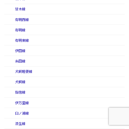
甘木線
有明西線
有明線
有明東線
伊田線
糸田線
犬飼軽便線
犬飼線
指宿線
伊万里線
臼ノ浦線
漆生線