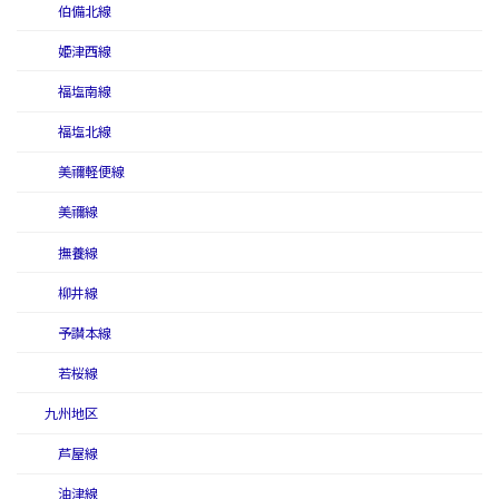
伯備北線
姫津西線
福塩南線
福塩北線
美禰軽便線
美禰線
撫養線
柳井線
予讃本線
若桜線
九州地区
芦屋線
油津線