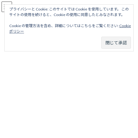
コ
ナ
駅名読み方大全
ン
ビ
プライバシーと Cookie: このサイトでは Cookie を使用しています。 この
サイトの使用を続けると、Cookie の使用に同意したとみなされます。
テ
ゲ
ン
ー
Cookie の管理方法を含め、詳細についてはこちらをご覧ください:
Cookie
ツ
シ
安濃鉄道
ポリシー
へ
ョ
ス
ン
キ
に
ッ
移
ホーム
廃線から探す
私鉄・公営鉄道廃線
中部東海地区
プ
動
安濃鉄道
以下のタブより路線を選択してください。
安濃鉄道線
安濃鉄道線 目次 項目 略歴 駅名一覧表 項
目 路線名 安濃鉄道線 ろせんめい あ...