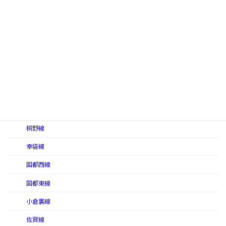
大蔵線
大隅線
鹿児島線
香月線
勝田線
上山田線
久大線
桐野線
幸袋線
国都西線
国都東線
小倉裏線
佐賀線