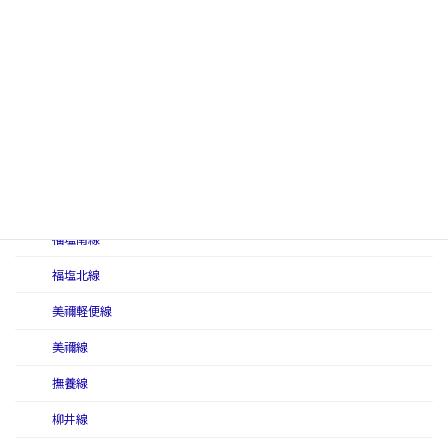
徳島本線
土讃本線
中村線
伯備南線
伯備北線
姫津西線
福塩南線
福塩北線
美禰軽便線
美禰線
撫養線
柳井線