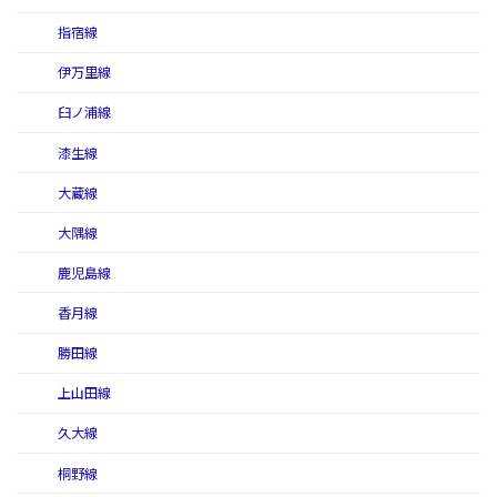
指宿線
伊万里線
臼ノ浦線
漆生線
大蔵線
大隅線
鹿児島線
香月線
勝田線
上山田線
久大線
桐野線