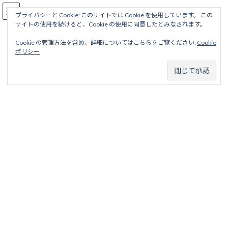
コ
ナ
駅名読み方大全
ン
ビ
プライバシーと Cookie: このサイトでは Cookie を使用しています。 この
サイトの使用を続けると、Cookie の使用に同意したとみなされます。
テ
ゲ
ン
ー
Cookie の管理方法を含め、詳細についてはこちらをご覧ください:
Cookie
ツ
シ
笠松線
ポリシー
へ
ョ
ス
ン
キ
に
ッ
移
ホーム
廃線から探す
私鉄・公営鉄道廃線
中部東海地区
プ
動
名古屋鉄道
名古屋鉄道（初代）
笠松線
笠松線
目次
項目
略歴
駅名一覧表