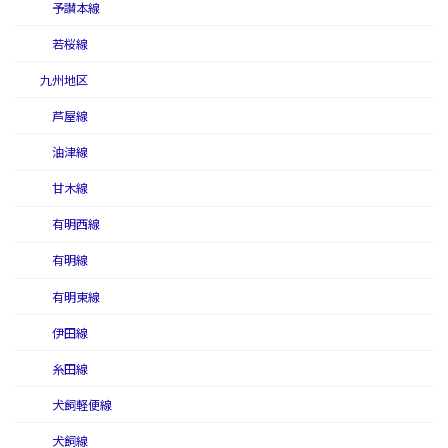
予讃本線
若桜線
九州地区
芦屋線
油津線
甘木線
有明西線
有明線
有明東線
伊田線
糸田線
犬飼軽便線
犬飼線