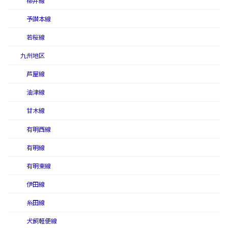
柳井線
予讃本線
若桜線
九州地区
芦屋線
油津線
甘木線
有明西線
有明線
有明東線
伊田線
糸田線
犬飼軽便線