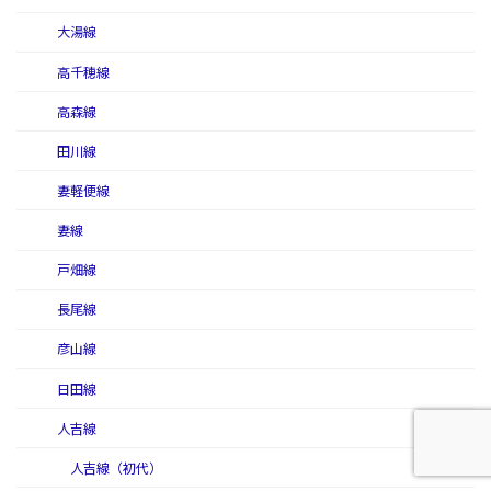
大湯線
高千穂線
高森線
田川線
妻軽便線
妻線
戸畑線
長尾線
彦山線
日田線
人吉線
人吉線（初代）