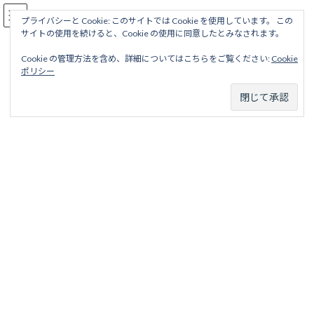
コ
ナ
駅名読み方大全
ン
ビ
プライバシーと Cookie: このサイトでは Cookie を使用しています。 この
サイトの使用を続けると、Cookie の使用に同意したとみなされます。
テ
ゲ
ン
ー
Cookie の管理方法を含め、詳細についてはこちらをご覧ください:
Cookie
ツ
シ
有馬線（国有鉄道）
ポリシー
へ
ョ
ス
ン
キ
に
ッ
移
ホーム
廃線から探す
国鉄・ＪＲ廃線
近畿地区
プ
動
有馬線（国有鉄道）
有馬線
注
神戸電鉄有馬線については
こちら
から