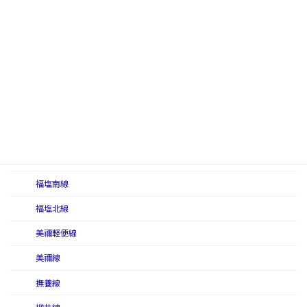
大社線（国有鉄道）
徳島本線
土讃本線
中村線
伯備南線
伯備北線
姫津西線
福塩南線
福塩北線
美禰軽便線
美禰線
撫養線