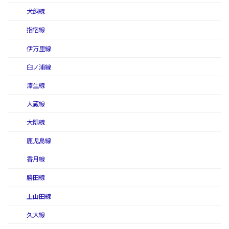
犬飼線
指宿線
伊万里線
臼ノ浦線
漆生線
大蔵線
大隅線
鹿児島線
香月線
勝田線
上山田線
久大線