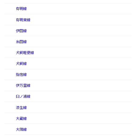
有明線
有明東線
伊田線
糸田線
犬飼軽便線
犬飼線
指宿線
伊万里線
臼ノ浦線
漆生線
大蔵線
大隅線