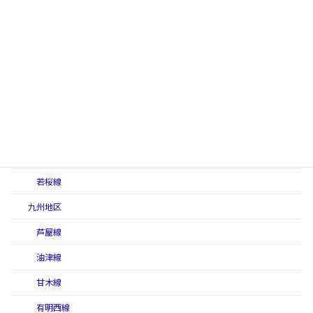
福塩南線
福塩北線
美禰軽便線
美禰線
撫養線
柳井線
予讃本線
若桜線
九州地区
芦屋線
油津線
甘木線
有明西線