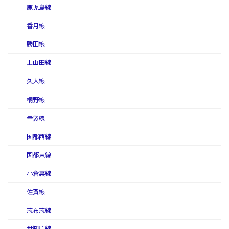
鹿児島線
香月線
勝田線
上山田線
久大線
桐野線
幸袋線
国都西線
国都東線
小倉裏線
佐賀線
志布志線
世知原線