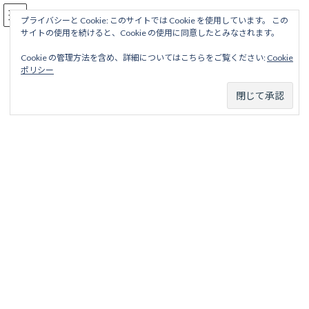
コ
ナ
駅名読み方大全
ン
ビ
プライバシーと Cookie: このサイトでは Cookie を使用しています。 この
サイトの使用を続けると、Cookie の使用に同意したとみなされます。
テ
ゲ
ン
ー
Cookie の管理方法を含め、詳細についてはこちらをご覧ください:
Cookie
ツ
シ
福山線
ポリシー
へ
ョ
ス
ン
キ
に
ッ
移
ホーム
廃線から探す
国鉄・ＪＲ廃線
北海道地区
福山線
プ
動
福山線
目次
項目
略歴
駅名一覧表