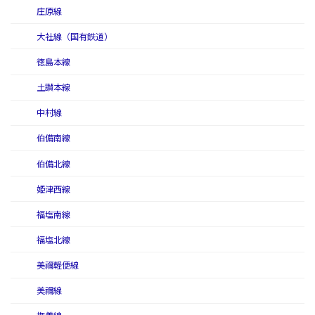
庄原線
大社線（国有鉄道）
徳島本線
土讃本線
中村線
伯備南線
伯備北線
姫津西線
福塩南線
福塩北線
美禰軽便線
美禰線