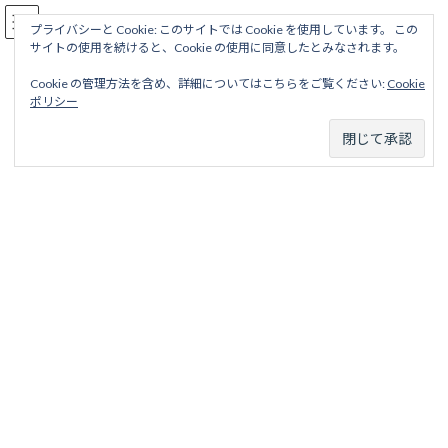
コ
ナ
駅名読み方大全
ン
ビ
プライバシーと Cookie: このサイトでは Cookie を使用しています。 この
サイトの使用を続けると、Cookie の使用に同意したとみなされます。
テ
ゲ
ン
ー
Cookie の管理方法を含め、詳細についてはこちらをご覧ください:
Cookie
ツ
シ
添田線（初代）
ポリシー
へ
ョ
ス
ン
キ
に
ッ
移
ホーム
廃線から探す
国鉄・ＪＲ廃線
九州地区
添田線
プ
動
添田線（初代）