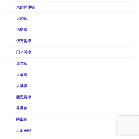
犬飼軽便線
犬飼線
指宿線
伊万里線
臼ノ浦線
漆生線
大蔵線
大隅線
鹿児島線
香月線
勝田線
上山田線