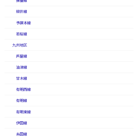
撫養線
柳井線
予讃本線
若桜線
九州地区
芦屋線
油津線
甘木線
有明西線
有明線
有明東線
伊田線
糸田線