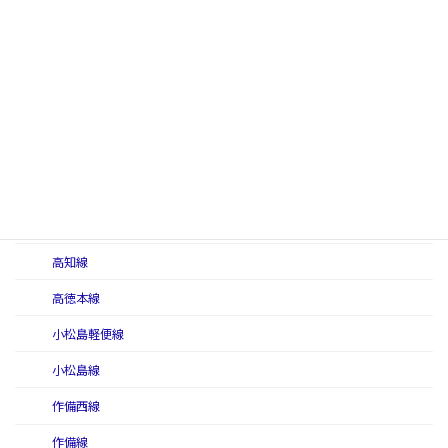
鍛冶屋原線
岩徳西線
岩徳東線
岩日線
倉吉軽便線
倉吉線
小串線
高知線
高徳本線
小松島軽便線
小松島線
作備西線
作備線