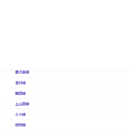
指宿線
伊万里線
臼ノ浦線
漆生線
大蔵線
大隅線
鹿児島線
香月線
勝田線
上山田線
久大線
桐野線