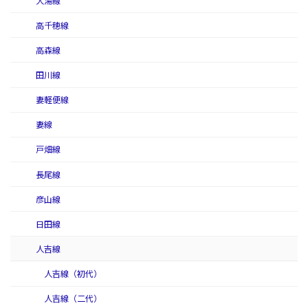
大湯線
高千穂線
高森線
田川線
妻軽便線
妻線
戸畑線
長尾線
彦山線
日田線
人吉線
人吉線（初代）
人吉線（二代）