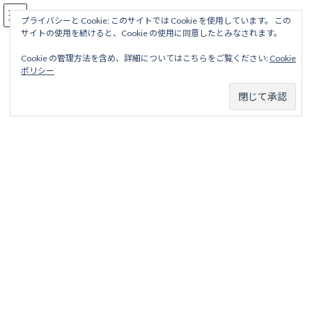
コ
ナ
駅名読み方大全
ン
ビ
プライバシーと Cookie: このサイトでは Cookie を使用しています。 この
サイトの使用を続けると、Cookie の使用に同意したとみなされます。
テ
ゲ
ン
ー
Cookie の管理方法を含め、詳細についてはこちらをご覧ください:
Cookie
ツ
シ
人吉線
ポリシー
へ
ョ
ス
ン
キ
に
ッ
移
ホーム
廃線から探す
国鉄・ＪＲ廃線
九州地区
人吉線
プ
動
以下のタブより選択してください。
人吉線（初代）
人吉線 目次 項目 略歴 駅名一覧表 項目 路線名 人吉線（初
代） ろせんめい ひとよ...
続きを読む